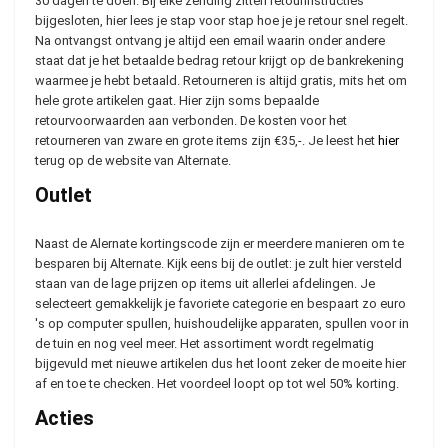
30 dagen te doen. Bij elke zending zitten retourinstructies
bijgesloten, hier lees je stap voor stap hoe je je retour snel regelt.
Na ontvangst ontvang je altijd een email waarin onder andere
staat dat je het betaalde bedrag retour krijgt op de bankrekening
waarmee je hebt betaald. Retourneren is altijd gratis, mits het om
hele grote artikelen gaat. Hier zijn soms bepaalde
retourvoorwaarden aan verbonden. De kosten voor het
retourneren van zware en grote items zijn €35,-. Je leest het
hier
terug op de website van Alternate.
Outlet
Naast de Alernate kortingscode zijn er meerdere manieren om te
besparen bij Alternate. Kijk eens bij de outlet: je zult hier versteld
staan van de lage prijzen op items uit allerlei afdelingen. Je
selecteert gemakkelijk je favoriete categorie en bespaart zo euro
's op computer spullen, huishoudelijke apparaten, spullen voor in
de tuin en nog veel meer. Het assortiment wordt regelmatig
bijgevuld met nieuwe artikelen dus het loont zeker de moeite hier
af en toe te checken. Het voordeel loopt op tot wel 50% korting.
Acties