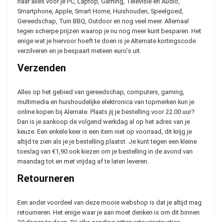
naar alles voor je PC, Laptop, Gaming, Televisie en Audio,
Smartphone, Apple, Smart Home, Huishouden, Speelgoed,
Gereedschap, Tuin BBQ, Outdoor en nog veel meer. Allemaal
tegen scherpe prijzen waarop je nu nog meer kunt besparen. Het
enige wat je hiervoor hoeft te doen is je Alternate kortingscode
verzilveren en je bespaart meteen euro's uit.
Verzenden
Alles op het gebied van gereedschap, computers, gaming,
multimedia en huishoudelijke elektronica van topmerken kun je
online kopen bij Alernate. Plaats jij je bestelling voor 22.00 uur?
Dan is je aankoop de volgend werkdag al op het adres van je
keuze. Een enkele keer is een item niet op voorraad, dit krijg je
altijd te zien als je je bestelling plaatst. Je kunt tegen een kleine
toeslag van €1,90 ook kiezen om je bestelling in de avond van
maandag tot en met vrijdag af te laten leveren.
Retourneren
Een ander voordeel van deze mooie webshop is dat je altijd mag
retourneren. Het enige waar je aan moet denken is om dit binnen