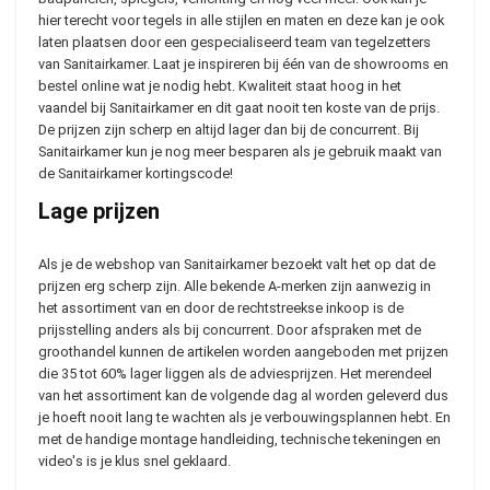
hier terecht voor tegels in alle stijlen en maten en deze kan je ook
laten plaatsen door een gespecialiseerd team van tegelzetters
van Sanitairkamer. Laat je inspireren bij één van de showrooms en
bestel online wat je nodig hebt. Kwaliteit staat hoog in het
vaandel bij Sanitairkamer en dit gaat nooit ten koste van de prijs.
De prijzen zijn scherp en altijd lager dan bij de concurrent. Bij
Sanitairkamer kun je nog meer besparen als je gebruik maakt van
de Sanitairkamer kortingscode!
Lage prijzen
Als je de webshop van Sanitairkamer bezoekt valt het op dat de
prijzen erg scherp zijn. Alle bekende A-merken zijn aanwezig in
het assortiment van en door de rechtstreekse inkoop is de
prijsstelling anders als bij concurrent. Door afspraken met de
groothandel kunnen de artikelen worden aangeboden met prijzen
die 35 tot 60% lager liggen als de adviesprijzen. Het merendeel
van het assortiment kan de volgende dag al worden geleverd dus
je hoeft nooit lang te wachten als je verbouwingsplannen hebt. En
met de handige montage handleiding, technische tekeningen en
video's is je klus snel geklaard.