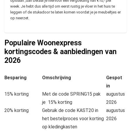
opslaan ,dan betaal je hiervoor een vergoeding van €10,- per
week. Je hebt dus alle tijd om eerst rustig je vloer in het huis te
leggen of de stukadoor te laten komen voordat je je meubeltjes er
op neerzet.
Populaire Woonexpress
kortingscodes & aanbiedingen van
2026
Besparing
Omschrijving
Gespot
in
15% korting
Met de code SPRING15 pak
augustus
je 15% korting
2026
20% korting
Gebruik de code KAST20 in
augustus
het bestelproces voor korting
2026
op kledingkasten