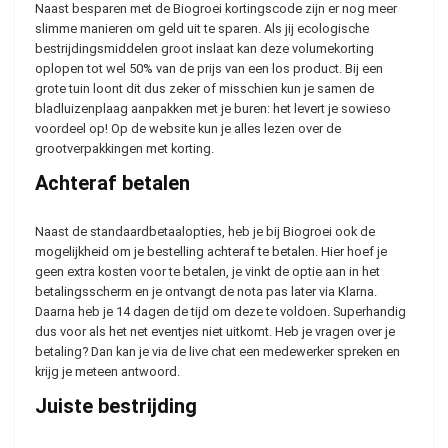
Naast besparen met de Biogroei kortingscode zijn er nog meer
slimme manieren om geld uit te sparen. Als jij ecologische
bestrijdingsmiddelen groot inslaat kan deze volumekorting
oplopen tot wel 50% van de prijs van een los product. Bij een
grote tuin loont dit dus zeker of misschien kun je samen de
bladluizenplaag aanpakken met je buren: het levert je sowieso
voordeel op! Op de website kun je alles lezen over de
grootverpakkingen met korting.
Achteraf betalen
Naast de standaardbetaalopties, heb je bij Biogroei ook de
mogelijkheid om je bestelling achteraf te betalen. Hier hoef je
geen extra kosten voor te betalen, je vinkt de optie aan in het
betalingsscherm en je ontvangt de nota pas later via Klarna.
Daarna heb je 14 dagen de tijd om deze te voldoen. Superhandig
dus voor als het net eventjes niet uitkomt. Heb je vragen over je
betaling? Dan kan je via de live chat een medewerker spreken en
krijg je meteen antwoord.
Juiste bestrijding