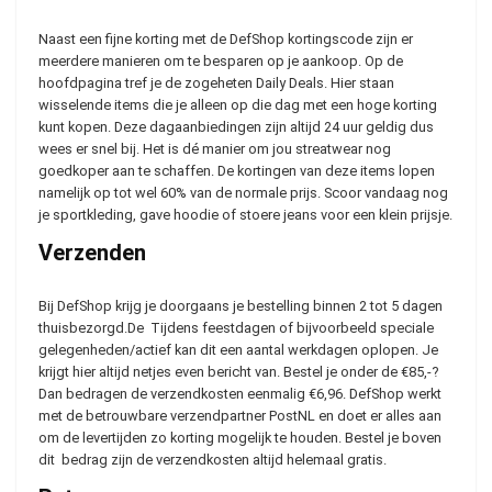
Naast een fijne korting met de DefShop kortingscode zijn er
meerdere manieren om te besparen op je aankoop. Op de
hoofdpagina tref je de zogeheten Daily Deals. Hier staan
wisselende items die je alleen op die dag met een hoge korting
kunt kopen. Deze dagaanbiedingen zijn altijd 24 uur geldig dus
wees er snel bij. Het is dé manier om jou streatwear nog
goedkoper aan te schaffen. De kortingen van deze items lopen
namelijk op tot wel 60% van de normale prijs. Scoor vandaag nog
je sportkleding, gave hoodie of stoere jeans voor een klein prijsje.
Verzenden
Bij DefShop krijg je doorgaans je bestelling binnen 2 tot 5 dagen
thuisbezorgd.De Tijdens feestdagen of bijvoorbeeld speciale
gelegenheden/actief kan dit een aantal werkdagen oplopen. Je
krijgt hier altijd netjes even bericht van. Bestel je onder de €85,-?
Dan bedragen de verzendkosten eenmalig €6,96. DefShop werkt
met de betrouwbare verzendpartner PostNL en doet er alles aan
om de levertijden zo korting mogelijk te houden. Bestel je boven
dit bedrag zijn de verzendkosten altijd helemaal gratis.