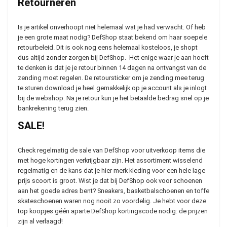
Retourneren
Is je artikel onverhoopt niet helemaal wat je had verwacht. Of heb
je een grote maat nodig? DefShop staat bekend om haar soepele
retourbeleid. Dit is ook nog eens helemaal kosteloos, je shopt
dus altijd zonder zorgen bij DefShop. Het enige waar je aan hoeft
te denken is dat je je retour binnen 14 dagen na ontvangst van de
zending moet regelen. De retoursticker om je zending mee terug
te sturen download je heel gemakkelijk op je account als je inlogt
bij de webshop. Na je retour kun je het betaalde bedrag snel op je
bankrekening terug zien.
SALE!
Check regelmatig de sale van DefShop voor uitverkoop items die
met hoge kortingen verkrijgbaar zijn. Het assortiment wisselend
regelmatig en de kans dat je hier merk kleding voor een hele lage
prijs scoort is groot. Wist je dat bij DefShop ook voor schoenen
aan het goede adres bent? Sneakers, basketbalschoenen en toffe
skateschoenen waren nog nooit zo voordelig. Je hebt voor deze
top koopjes géén aparte DefShop kortingscode nodig: de prijzen
zijn al verlaagd!