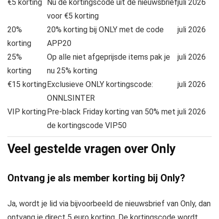
€5 korting
Nu de kortingscode uit de nieuwsbrief
juli 2026
voor €5 korting
20%
20% korting bij ONLY met de code
juli 2026
korting
APP20
25%
Op alle niet afgeprijsde items pak je
juli 2026
korting
nu 25% korting
€15 korting
Exclusieve ONLY kortingscode:
juli 2026
ONNLSINTER
VIP korting
Pre-black Friday korting van 50% met
juli 2026
de kortingscode VIP50
Veel gestelde vragen over Only
Ontvang je als member korting bij Only?
Ja, wordt je lid via bijvoorbeeld de nieuwsbrief van Only, dan
ontvang je direct 5 euro korting. De kortingscode wordt