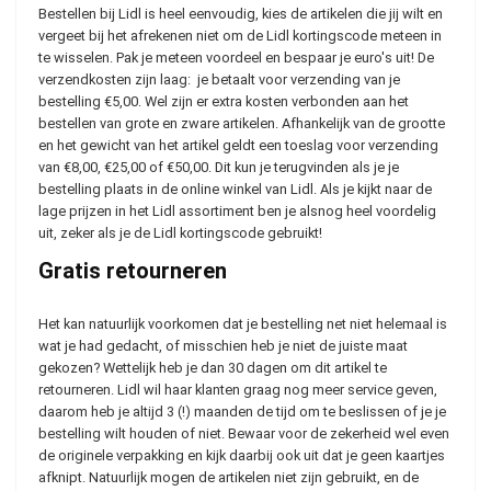
Bestellen bij Lidl is heel eenvoudig, kies de artikelen die jij wilt en
vergeet bij het afrekenen niet om de Lidl kortingscode meteen in
te wisselen. Pak je meteen voordeel en bespaar je euro's uit! De
verzendkosten zijn laag: je betaalt voor verzending van je
bestelling €5,00. Wel zijn er extra kosten verbonden aan het
bestellen van grote en zware artikelen. Afhankelijk van de grootte
en het gewicht van het artikel geldt een toeslag voor verzending
van €8,00, €25,00 of €50,00. Dit kun je terugvinden als je je
bestelling plaats in de online winkel van Lidl. Als je kijkt naar de
lage prijzen in het Lidl assortiment ben je alsnog heel voordelig
uit, zeker als je de Lidl kortingscode gebruikt!
Gratis retourneren
Het kan natuurlijk voorkomen dat je bestelling net niet helemaal is
wat je had gedacht, of misschien heb je niet de juiste maat
gekozen? Wettelijk heb je dan 30 dagen om dit artikel te
retourneren. Lidl wil haar klanten graag nog meer service geven,
daarom heb je altijd 3 (!) maanden de tijd om te beslissen of je je
bestelling wilt houden of niet. Bewaar voor de zekerheid wel even
de originele verpakking en kijk daarbij ook uit dat je geen kaartjes
afknipt. Natuurlijk mogen de artikelen niet zijn gebruikt, en de