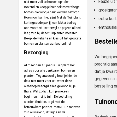
keuze uit
niet meer zelf te hoeven ophalen.
Bovendien koop je hier ook metershoge
groeigara
bomen die voor je deur worden bezorgd.
Hoe mooi kan het zijn? Met de Tuinplant
extra kor
kortingscode pak jij een lekker bedrag
enthousias
aan voordeel. Dit terwijl de prijzen al heel
laag zijn bij deze tuinplanten meester.
Bekijk de website en kies uit het grootste
Bestell
bomen en planten aanbod online!
Bezorging
We begrijpen
prachtig aan
Al meer dan 10 jaar is Tuinplant hét
adres voor alle denkbaren bomen en
dat je kwali
planten. Tegenwoordig hoef je hier de
gegevens in 
deur niet meer voor uit, want deze
bestelling o
webshop bezorgd alles gewoon bij je
thuis. Wel zo fijn, kun je meteen
beginnen met je tuin. De bestelling
Tuinon
worden thuisbezorgd met de
betrouwbare partner PostNL. De tarieven
zijn wisselend, dit ligt aan de