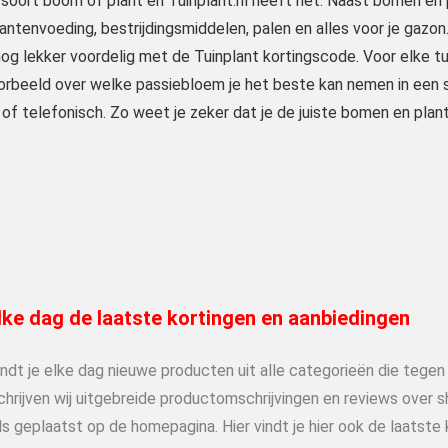
oort boom of plant en Tuinplant.nl heeft het. Naast bomen en p
antenvoeding, bestrijdingsmiddelen, palen en alles voor je gazon.
og lekker voordelig met de Tuinplant kortingscode. Voor elke tui
oorbeeld over welke passiebloem je het beste kan nemen in een 
 of telefonisch. Zo weet je zeker dat je de juiste bomen en plant
ke dag de laatste kortingen en aanbiedingen
indt je elke dag nieuwe producten uit alle categorieën die tege
chrijven wij uitgebreide productomschrijvingen en reviews over 
s geplaatst op de homepagina. Hier vindt je hier ook de laatste 