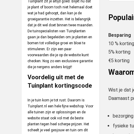
Tuinplant zit je altijd goed. Blijkt nu dat
je plant of boom toch niet helemaal doet
wat je had gehoopt, dan kan je de
Populai
groeigarantie inzetten. Het is belangrijk
dat je dit wel doet binnen twee maanden.
De tuinspecialisten van Tuinplanten
Besparing
gaan je dan begeleiden om je planten en
10 % kortin
bomen tot volledige groei en bloei te
stimuleren. Er zijn een paar
5% korting
voorwaarden die je op de website kunt
€5 korting
checken. Nog zo een exclusieve garantie
die je nergens anders krijgt!
Waarom 
Voordelig uit met de
Tuinplant kortingscode
Wist je dat 
Daarnaast pr
In je tuin kom je tot rust. Daarom is
Tuinplant.nl een hele fijne webshop. Voor
alle tuinen zijn er oplossingen en de
bezorging
website staat ook vol met de beste
planten tegen heel scherpe prijzen. Het
fysieke t
scheelt je veel gesjouw en tuin om dit