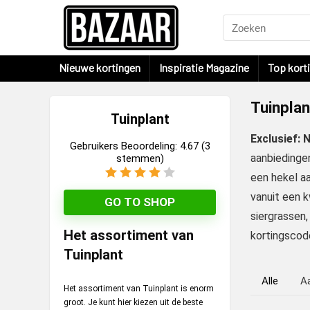
Nieuwe kortingen
Inspiratie Magazine
Top kort
Tuinplan
Tuinplant
Exclusief: 
Gebruikers Beoordeling:
4.67
(
3
aanbiedingen
stemmen)
een hekel aa
vanuit een k
GO TO SHOP
siergrassen,
Het assortiment van
kortingscod
Tuinplant
Alle
A
Het assortiment van Tuinplant is enorm
groot. Je kunt hier kiezen uit de beste