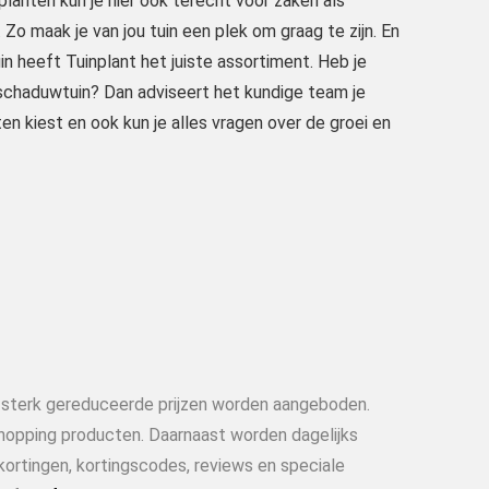
lanten kun je hier ook terecht voor zaken als
 Zo maak je van jou tuin een plek om graag te zijn. En
n heeft Tuinplant het juiste assortiment. Heb je
schaduwtuin? Dan adviseert het kundige team je
en kiest en ook kun je alles vragen over de groei en
n sterk gereduceerde prijzen worden aangeboden.
shopping producten. Daarnaast worden dagelijks
kortingen, kortingscodes, reviews en speciale