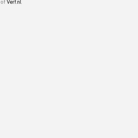
of
Verf.nl.