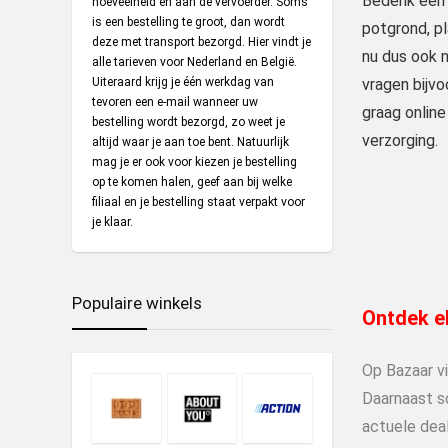
Bedenk een s
hoeveelheid en aan de vervoerder. Soms
is een bestelling te groot, dan wordt
potgrond, pl
deze met transport bezorgd.
Hier
vindt je
nu dus ook n
alle tarieven voor Nederland en België.
Uiteraard krijg je één werkdag van
vragen bijv
tevoren een e-mail wanneer uw
graag online
bestelling wordt bezorgd, zo weet je
verzorging.
altijd waar je aan toe bent. Natuurlijk
mag je er ook voor kiezen je bestelling
op te komen halen, geef aan bij welke
filiaal en je bestelling staat verpakt voor
je klaar.
Populaire winkels
Ontdek el
Op Bazaar v
Daarnaast s
actuele deal