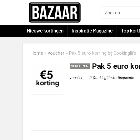
Nieuwe kortingen
Inspiratie Magazine
Top kort
Home
»
voucher
»
Pak 5 euro korting bij Cookinglife
Pak 5 euro kor
VERLOPEN
voucher
Cookinglife kortingscode