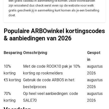
een gratis cadeau in aanmerking te komen. Deze voorwaarden
zijn wisselend dus check eerst even op de website voor welk
gratis geschenk jij in aanmerking kunt komen als je een bestelling
doet.
Populaire ARBOwinkel kortingscodes
& aanbiedingen van
2026
Besparing
Omschrijving
Gespot
in
10%
Met de code ROOK10 pak je 10%
augustus
korting
korting op rookmelders
2026
€5 korting
Gebruik de code ARBO5 in het
augustus
bestelproces
2026
70%
Op heel veel aanbiedingen: code
augustus
korting
SALE70
2026