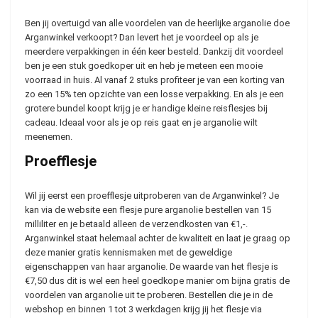
Ben jij overtuigd van alle voordelen van de heerlijke arganolie doe
Arganwinkel verkoopt? Dan levert het je voordeel op als je
meerdere verpakkingen in één keer besteld. Dankzij dit voordeel
ben je een stuk goedkoper uit en heb je meteen een mooie
voorraad in huis. Al vanaf 2 stuks profiteer je van een korting van
zo een 15% ten opzichte van een losse verpakking. En als je een
grotere bundel koopt krijg je er handige kleine reisflesjes bij
cadeau. Ideaal voor als je op reis gaat en je arganolie wilt
meenemen.
Proefflesje
Wil jij eerst een proefflesje uitproberen van de Arganwinkel? Je
kan via de website een flesje pure arganolie bestellen van 15
milliliter en je betaald alleen de verzendkosten van €1,-.
Arganwinkel staat helemaal achter de kwaliteit en laat je graag op
deze manier gratis kennismaken met de geweldige
eigenschappen van haar arganolie. De waarde van het flesje is
€7,50 dus dit is wel een heel goedkope manier om bijna gratis de
voordelen van arganolie uit te proberen. Bestellen die je in de
webshop en binnen 1 tot 3 werkdagen krijg jij het flesje via