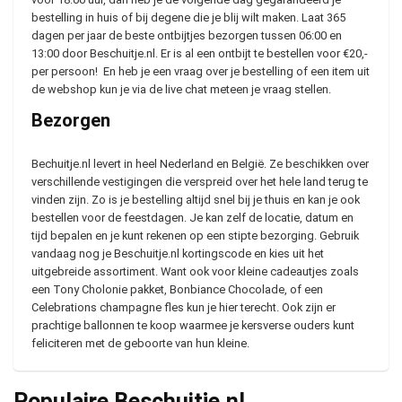
bestelling in huis of bij degene die je blij wilt maken. Laat 365
dagen per jaar de beste ontbijtjes bezorgen tussen 06:00 en
13:00 door Beschuitje.nl. Er is al een ontbijt te bestellen voor €20,-
per persoon! En heb je een vraag over je bestelling of een item uit
de webshop kun je via de live chat meteen je vraag stellen.
Bezorgen
Bechuitje.nl levert in heel Nederland en België. Ze beschikken over
verschillende vestigingen die verspreid over het hele land terug te
vinden zijn. Zo is je bestelling altijd snel bij je thuis en kan je ook
bestellen voor de feestdagen. Je kan zelf de locatie, datum en
tijd bepalen en je kunt rekenen op een stipte bezorging. Gebruik
vandaag nog je Beschuitje.nl kortingscode en kies uit het
uitgebreide assortiment. Want ook voor kleine cadeautjes zoals
een Tony Cholonie pakket, Bonbiance Chocolade, of een
Celebrations champagne fles kun je hier terecht. Ook zijn er
prachtige ballonnen te koop waarmee je kersverse ouders kunt
feliciteren met de geboorte van hun kleine.
Populaire Beschuitje.nl