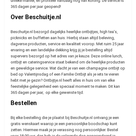
unieke manier, en profiteer vandaag nog van korting. De service is
365 dagen per jaar geopend!
Over Beschuitje.nl
Beschuitje.nl bezorgd dagelijks heerlijke ontbijtjes, high tea's,
picknicks en buffetten aan huis. Hierbij staan altijd beleving,
dagverse producten, service en kwaliteit voorop. Met ruim 25 jaar
ervaring en een landelijke dekking krijg jij je bestelling altijd
supervers bezorgd op het adres van je keuze. Deze online lunch,
ontbijt en cateringservice staat bekend om de heerlijke producten
en geweldige service. Wat dacht je van een champagne ontbijt op
bed op Valentijnsdag of een Familie Ontbijt als je iets te vieren
hebt met je gezin? Ontbijtje.nl heeft alles in huis om van elke
feestelijke gelegenheid een speciaal moment te maken. Dit kan
365 dagen per jaar, op elke gewenste tijd.
Bestellen
Bij elke bestelling die je plaatst bij Beschuitje.nl ontvang je een
gratis wenskaart waarop je een persoonlijke boodschap kunt
zetten. Hiermee maak je je verassing nog persoonlijker. Bestel
voor 18.00 uur, dan heb je de volgende dag gegarandeerd je