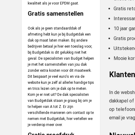
kwaliteit als je voor EPDM gaat.
Gratis ret
Gratis samenstellen
Interessa
10 jaar ga
Ook als je geen standaarddak of
afmeting hebt kun je bij Budgetdak een
Gratis pr
dak op maat laten maken. Bij andere
bedrijven betaal je hier een toeslag voor,
Uitsteken
bij Budgetdak is dit gelukkig niet het
Mooie kor
geval. De specialisten van Budget helpen
je met het samenstellen van jou dak
zonder extra kosten voor dit maatwerk.
Klanten
Dit bespaart je veel euro's en via de
website kun je zelf al allerlei handige tips
en trics lezen om je dak op te meten.
In de websh
Kom je er niet uit? De dak specialisten
dakkapel of
van Budgetdak staan je graag bij om je
te helpen van A tot Z. Er zijn
op telefoonn
verschillende manieren om contact op te
email je vr
nemen met Budgetdak, hier vertellen we
je verderop meer over.