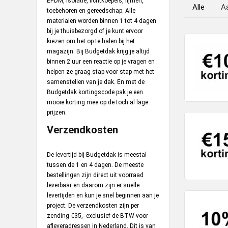
EPDM, isolatie, lichtkoepels, lijmen,
Alle
A
toebehoren en gereedschap. Alle
materialen worden binnen 1 tot 4 dagen
bij je thuisbezorgd of je kunt ervoor
kiezen om het op te halen bij het
magazijn. Bij Budgetdak krijg je altijd
binnen 2 uur een reactie op je vragen en
helpen ze graag stap voor stap met het
samenstellen van je dak. En met de
Budgetdak kortingscode pak je een
mooie korting mee op de toch al lage
prijzen.
Verzendkosten
De levertijd bij Budgetdak is meestal
tussen de 1 en 4 dagen. De meeste
bestellingen zijn direct uit voorraad
leverbaar en daarom zijn er snelle
levertijden en kun je snel beginnen aan je
project. De verzendkosten zijn per
zending €35,- exclusief de BTW voor
afleveradressen in Nederland. Dit is van