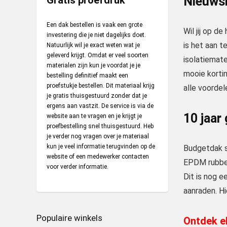
Gratis proefdruk
Nieuwsb
Een dak bestellen is vaak een grote
Wil jij op d
investering die je niet dagelijks doet.
is het aan t
Natuurlijk wil je exact weten wat je
geleverd krijgt. Omdat er veel soorten
isolatiemate
materialen zijn kun je voordat je je
mooie kortin
bestelling definitief maakt een
proefstukje bestellen. Dit materiaal krijg
alle voordel
je gratis thuisgestuurd zonder dat je
ergens aan vastzit. De service is via de
10 jaar
website aan te vragen en je krijgt je
proefbestelling snel thuisgestuurd. Heb
je verder nog vragen over je materiaal
kun je veel informatie terugvinden op de
Budgetdak st
website of een medewerker contacten
EPDM rubber
voor verder informatie.
Dit is nog 
aanraden. Hi
Populaire winkels
Ontdek el