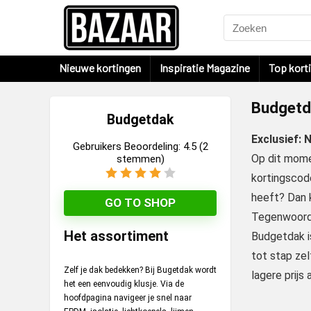
Nieuwe kortingen
Inspiratie Magazine
Top kort
Budgetd
Budgetdak
Exclusief:
Gebruikers Beoordeling:
4.5
(
2
Op dit mome
stemmen)
kortingscode
heeft? Dan k
GO TO SHOP
Tegenwoordi
Het assortiment
Budgetdak is
tot stap zel
Zelf je dak bedekken? Bij Bugetdak wordt
lagere prijs
het een eenvoudig klusje. Via de
hoofdpagina navigeer je snel naar