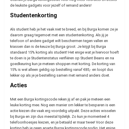
de leukste gadgets voor jezelf of iemand anders!
Studentenkorting
Als student heb je het vaak niet te breed, en bij Burga komen ze je
daarom graag tegemoet met een studentenkorting. Als jij je
telefoon of andere gadget wilt beschermen tegen vallen en
krassen dan is de keuze bij Burga groot. Je krijgt bij Burga
standaard 15% korting als student! Het enige wat je hiervoor hoeft
te doen is je Studentenstatus verifiëren op Student Beans en na
goedkeuring kun je meteen shoppen met korting. De korting van
15% is wel alleen geldig op bestelling vanaf €85,- en loopt dus
lekker op als je je bestelling samen met iemand anders doet.
Acties
Met een Burga kortingscode reken jij af en pak je meteen een
leuke korting mee. Nog een manier om lekker te besparen is een
actie kiezen die vaak erg voordelig uitpakt. Deze acties wisselen
bij Burga en zijn dus meestal tijdelijk. Zo kun je momenteel 4
telefoonhoesjes kiezen, en je betaald er maar twee! Voor deze
korting heb je geen aparte Burga kortingscode nodig. Het enige