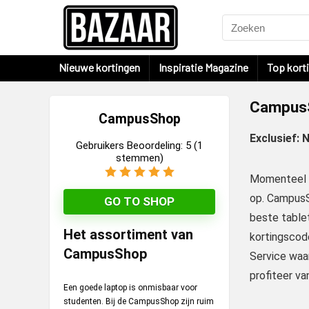
Nieuwe kortingen
Inspiratie Magazine
Top kort
CampusS
CampusShop
Exclusief: 
Gebruikers Beoordeling:
5
(
1
stemmen)
Momenteel zi
op. CampusS
GO TO SHOP
beste table
Het assortiment van
kortingscod
CampusShop
Service waar
profiteer va
Een goede laptop is onmisbaar voor
studenten. Bij de CampusShop zijn ruim