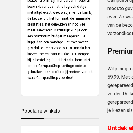
CampusShop 
keuze hulp. Er zijn honderden modellen
beschikbaar dus het is logisch dat je
meeste geval
niet altijd exact weet wat je wil. Je kan bij
over. Zo wee
de keuzehulp het formaat, de minimale
prestaties, het geheugen en nog veel
van de bezor
meer selecteren. Natuurlijk kun je ook
verzendkost
een maximum budget meegeven. Je
krijgt dan een handige lijst met meest
geschikte items voor jou. Dit maakt het
Premiu
kiezen meteen wat makkelijker. Vergeet
bij je bestelling in het betaalscherm niet
om de CampusShop kortingscode te
Wil je nog m
gebruiken, dan profiteer jij meteen van dit
59,99. Met d
extra CampusShop voordeel!
gerepareerd
verder. De k
gerepareerd.
je kiezen al
Populaire winkels
Ontdek el