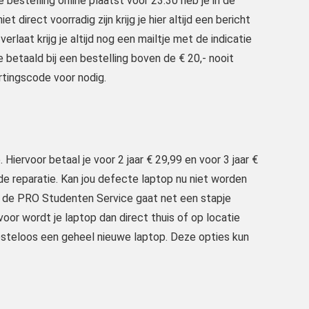
estelling online plaatst voor 23.30 heb je in de
 direct voorradig zijn krijg je hier altijd een bericht
erlaat krijg je altijd nog een mailtje met de indicatie
e betaald bij een bestelling boven de € 20,- nooit
rtingscode voor nodig.
iervoor betaal je voor 2 jaar € 29,99 en voor 3 jaar €
de reparatie. Kan jou defecte laptop nu niet worden
n de PRO Studenten Service gaat net een stapje
rvoor wordt je laptop dan direct thuis of op locatie
e kosteloos een geheel nieuwe laptop. Deze opties kun