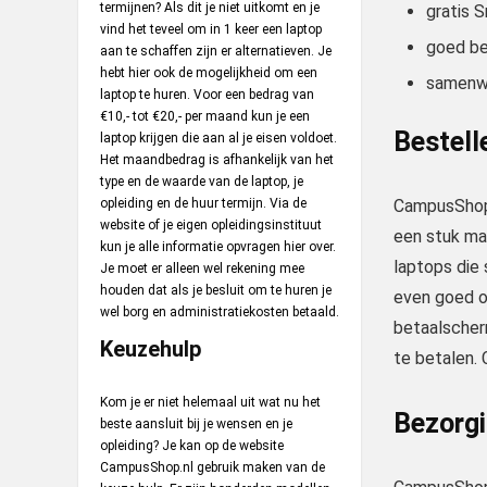
termijnen? Als dit je niet uitkomt en je
gratis 
vind het teveel om in 1 keer een laptop
goed be
aan te schaffen zijn er alternatieven. Je
hebt hier ook de mogelijkheid om een
samenwe
laptop te huren. Voor een bedrag van
€10,- tot €20,- per maand kun je een
Bestel
laptop krijgen die aan al je eisen voldoet.
Het maandbedrag is afhankelijk van het
type en de waarde van de laptop, je
opleiding en de huur termijn. Via de
CampusShop 
website of je eigen opleidingsinstituut
een stuk mak
kun je alle informatie opvragen hier over.
laptops die 
Je moet er alleen wel rekening mee
houden dat als je besluit om te huren je
even goed of
wel borg en administratiekosten betaald.
betaalscher
Keuzehulp
te betalen.
Kom je er niet helemaal uit wat nu het
Bezorg
beste aansluit bij je wensen en je
opleiding? Je kan op de website
CampusShop.nl gebruik maken van de