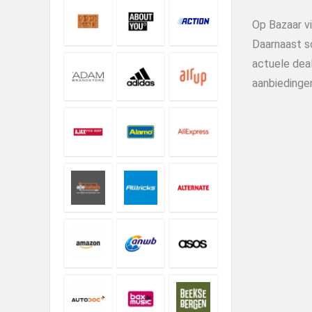
Op Bazaar v
Daarnaast s
actuele deal
aanbiedinge