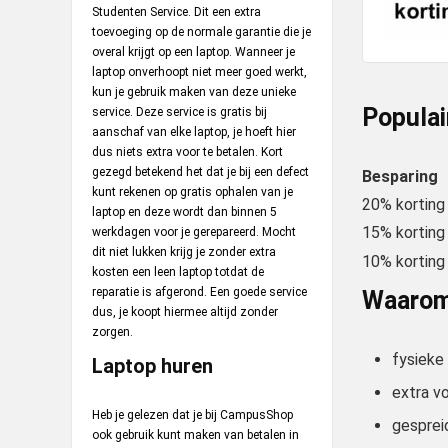
Studenten Service. Dit een extra
toevoeging op de normale garantie die je
overal krijgt op een laptop. Wanneer je
laptop onverhoopt niet meer goed werkt,
kun je gebruik maken van deze unieke
Popula
service. Deze service is gratis bij
aanschaf van elke laptop, je hoeft hier
dus niets extra voor te betalen. Kort
gezegd betekend het dat je bij een defect
Besparing
kunt rekenen op gratis ophalen van je
20% korting
laptop en deze wordt dan binnen 5
15% korting
werkdagen voor je gerepareerd. Mocht
dit niet lukken krijg je zonder extra
10% korting
kosten een leen laptop totdat de
reparatie is afgerond. Een goede service
Waarom
dus, je koopt hiermee altijd zonder
zorgen.
fysieke
Laptop huren
extra v
Heb je gelezen dat je bij CampusShop
gesprei
ook gebruik kunt maken van betalen in