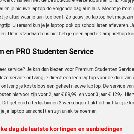
werkt samen met de betrouwbare verzendpartner DHL. Als jij je b
len je nieuwe laptop de volgende dag al in huis. Mocht je item niet
t je altijd waar je aan toe bent. Zo gauw jou laptop het magazijn v
gtijd. Uiteraard kun je je laptop ook op school laten afleveren. J
en. Dit is standaard dus hier heb je geen aparte CampusShop ko
m en PRO Studenten Service
eer service? Je kan dan kiezen voor Premium Studenten Service. H
eze service ontvang je direct een leen laptop voor de duur van 
 ontvang je kosteloos een geheel nieuwe laptop. De service va
osten hiervoor zijn voor 2 jaar € 89,99 en voor 3 jaar € 129,-. Hie
 Dit gebeurd uiterlijk binnen 2 werkdagen. Lukt dit niet krijg j
s je je laptop aanschaft en zijn uniek te noemen.
ke dag de laatste kortingen en aanbiedingen