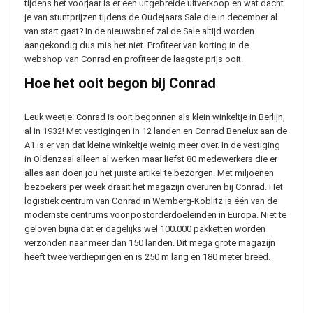
tijdens het voorjaar is er een uitgebreide uitverkoop en wat dacht
je van stuntprijzen tijdens de Oudejaars Sale die in december al
van start gaat? In de nieuwsbrief zal de Sale altijd worden
aangekondig dus mis het niet. Profiteer van korting in de
webshop van Conrad en profiteer de laagste prijs ooit.
Hoe het ooit begon bij Conrad
Leuk weetje: Conrad is ooit begonnen als klein winkeltje in Berlijn,
al in 1932! Met vestigingen in 12 landen en Conrad Benelux aan de
A1 is er van dat kleine winkeltje weinig meer over. In de vestiging
in Oldenzaal alleen al werken maar liefst 80 medewerkers die er
alles aan doen jou het juiste artikel te bezorgen. Met miljoenen
bezoekers per week draait het magazijn overuren bij Conrad. Het
logistiek centrum van Conrad in Wernberg-Köblitz is één van de
modernste centrums voor postorderdoeleinden in Europa. Niet te
geloven bijna dat er dagelijks wel 100.000 pakketten worden
verzonden naar meer dan 150 landen. Dit mega grote magazijn
heeft twee verdiepingen en is 250 m lang en 180 meter breed.