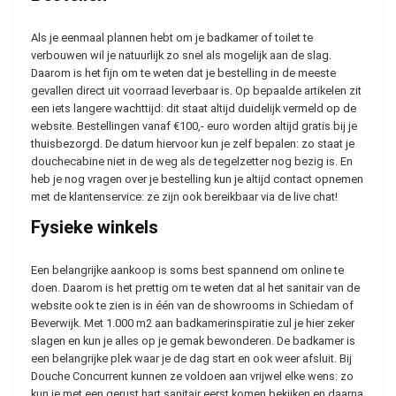
Als je eenmaal plannen hebt om je badkamer of toilet te
verbouwen wil je natuurlijk zo snel als mogelijk aan de slag.
Daarom is het fijn om te weten dat je bestelling in de meeste
gevallen direct uit voorraad leverbaar is. Op bepaalde artikelen zit
een iets langere wachttijd: dit staat altijd duidelijk vermeld op de
website. Bestellingen vanaf €100,- euro worden altijd gratis bij je
thuisbezorgd. De datum hiervoor kun je zelf bepalen: zo staat je
douchecabine niet in de weg als de tegelzetter nog bezig is. En
heb je nog vragen over je bestelling kun je altijd contact opnemen
met de klantenservice: ze zijn ook bereikbaar via de live chat!
Fysieke winkels
Een belangrijke aankoop is soms best spannend om online te
doen. Daarom is het prettig om te weten dat al het sanitair van de
website ook te zien is in één van de showrooms in Schiedam of
Beverwijk. Met 1.000 m2 aan badkamerinspiratie zul je hier zeker
slagen en kun je alles op je gemak bewonderen. De badkamer is
een belangrijke plek waar je de dag start en ook weer afsluit. Bij
Douche Concurrent kunnen ze voldoen aan vrijwel elke wens: zo
kun je met een gerust hart sanitair eerst komen bekijken en daarna