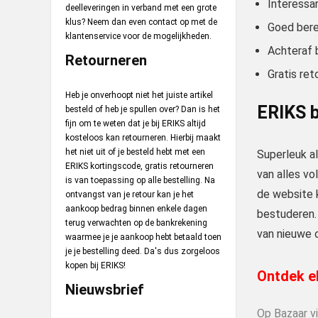
Interessa
deelleveringen in verband met een grote
klus? Neem dan even contact op met de
Goed bere
klantenservice voor de mogelijkheden.
Achteraf 
Retourneren
Gratis ret
Heb je onverhoopt niet het juiste artikel
ERIKS 
besteld of heb je spullen over? Dan is het
fijn om te weten dat je bij ERIKS altijd
kosteloos kan retourneren. Hierbij maakt
het niet uit of je besteld hebt met een
Superleuk al
ERIKS kortingscode, gratis retourneren
van alles vo
is van toepassing op alle bestelling. Na
de website k
ontvangst van je retour kan je het
aankoop bedrag binnen enkele dagen
bestuderen.
terug verwachten op de bankrekening
van nieuwe 
waarmee je je aankoop hebt betaald toen
je je bestelling deed. Da's dus zorgeloos
kopen bij ERIKS!
Ontdek el
Nieuwsbrief
Op Bazaar v