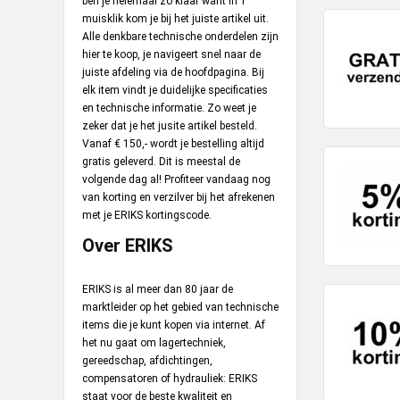
ben je helemaal zo klaar want in 1
muisklik kom je bij het juiste artikel uit.
Alle denkbare technische onderdelen zijn
hier te koop, je navigeert snel naar de
juiste afdeling via de hoofdpagina. Bij
elk item vindt je duidelijke specificaties
en technische informatie. Zo weet je
zeker dat je het jusite artikel besteld.
Vanaf € 150,- wordt je bestelling altijd
gratis geleverd. Dit is meestal de
volgende dag al! Profiteer vandaag nog
van korting en verzilver bij het afrekenen
met je ERIKS kortingscode.
Over ERIKS
ERIKS is al meer dan 80 jaar de
marktleider op het gebied van technische
items die je kunt kopen via internet. Af
het nu gaat om lagertechniek,
gereedschap, afdichtingen,
compensatoren of hydrauliek: ERIKS
staat voor de beste kwaliteit en