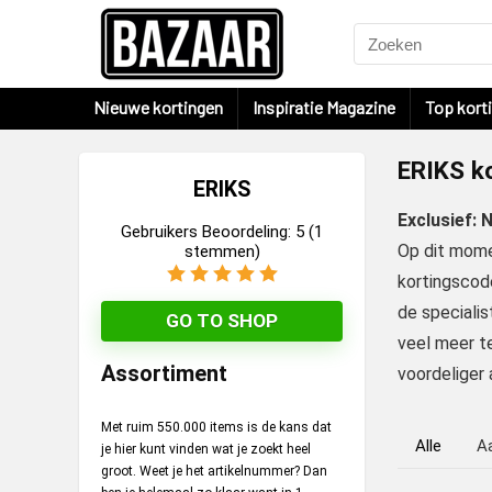
Nieuwe kortingen
Inspiratie Magazine
Top kort
ERIKS k
ERIKS
Exclusief: 
Gebruikers Beoordeling:
5
(
1
Op dit mome
stemmen)
kortingscode
de speciali
GO TO SHOP
veel meer te
Assortiment
voordeliger 
Met ruim 550.000 items is de kans dat
Alle
A
je hier kunt vinden wat je zoekt heel
groot. Weet je het artikelnummer? Dan