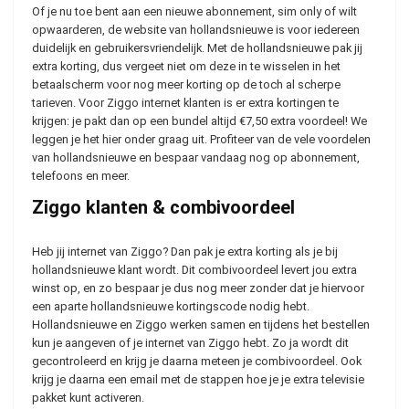
Of je nu toe bent aan een nieuwe abonnement, sim only of wilt
opwaarderen, de website van hollandsnieuwe is voor iedereen
duidelijk en gebruikersvriendelijk. Met de hollandsnieuwe pak jij
extra korting, dus vergeet niet om deze in te wisselen in het
betaalscherm voor nog meer korting op de toch al scherpe
tarieven. Voor Ziggo internet klanten is er extra kortingen te
krijgen: je pakt dan op een bundel altijd €7,50 extra voordeel! We
leggen je het hier onder graag uit. Profiteer van de vele voordelen
van hollandsnieuwe en bespaar vandaag nog op abonnement,
telefoons en meer.
Ziggo klanten & combivoordeel
Heb jij internet van Ziggo? Dan pak je extra korting als je bij
hollandsnieuwe klant wordt. Dit combivoordeel levert jou extra
winst op, en zo bespaar je dus nog meer zonder dat je hiervoor
een aparte hollandsnieuwe kortingscode nodig hebt.
Hollandsnieuwe en Ziggo werken samen en tijdens het bestellen
kun je aangeven of je internet van Ziggo hebt. Zo ja wordt dit
gecontroleerd en krijg je daarna meteen je combivoordeel. Ook
krijg je daarna een email met de stappen hoe je je extra televisie
pakket kunt activeren.