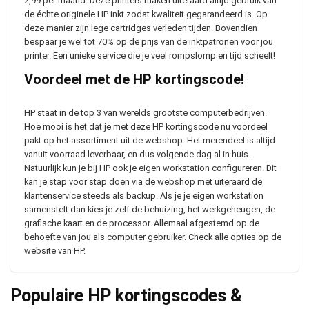
2,99 per maand. Deze printers maken uiteraard altijd gebruik van
de échte originele HP inkt zodat kwaliteit gegarandeerd is. Op
deze manier zijn lege cartridges verleden tijden. Bovendien
bespaar je wel tot 70% op de prijs van de inktpatronen voor jou
printer. Een unieke service die je veel rompslomp en tijd scheelt!
Voordeel met de HP kortingscode!
HP staat in de top 3 van werelds grootste computerbedrijven.
Hoe mooi is het dat je met deze HP kortingscode nu voordeel
pakt op het assortiment uit de webshop. Het merendeel is altijd
vanuit voorraad leverbaar, en dus volgende dag al in huis.
Natuurlijk kun je bij HP ook je eigen workstation configureren. Dit
kan je stap voor stap doen via de webshop met uiteraard de
klantenservice steeds als backup. Als je je eigen workstation
samenstelt dan kies je zelf de behuizing, het werkgeheugen, de
grafische kaart en de processor. Allemaal afgestemd op de
behoefte van jou als computer gebruiker. Check alle opties op de
website van HP.
Populaire HP kortingscodes &