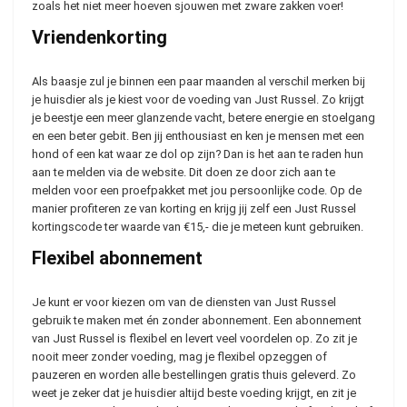
zoals het niet meer hoeven sjouwen met zware zakken voer!
Vriendenkorting
Als baasje zul je binnen een paar maanden al verschil merken bij
je huisdier als je kiest voor de voeding van Just Russel. Zo krijgt
je beestje een meer glanzende vacht, betere energie en stoelgang
en een beter gebit. Ben jij enthousiast en ken je mensen met een
hond of een kat waar ze dol op zijn? Dan is het aan te raden hun
aan te melden via de website. Dit doen ze door zich aan te
melden voor een proefpakket met jou persoonlijke code. Op de
manier profiteren ze van korting en krijg jij zelf een Just Russel
kortingscode ter waarde van €15,- die je meteen kunt gebruiken.
Flexibel abonnement
Je kunt er voor kiezen om van de diensten van Just Russel
gebruik te maken met én zonder abonnement. Een abonnement
van Just Russel is flexibel en levert veel voordelen op. Zo zit je
nooit meer zonder voeding, mag je flexibel opzeggen of
pauzeren en worden alle bestellingen gratis thuis geleverd. Zo
weet je zeker dat je huisdier altijd beste voeding krijgt, en zit je