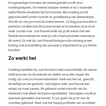
hoogwaardige formules die samengesteld wordt door
voedingsexperts. De meeste baasjes merken al na 2 maanden
verbluffende resultaten bij hun huisdier. Alle voeding wordt
geproduceerd onder toezicht en goedkeuring van dierenartsen,
die het ras van jou hond als beste kennen. Zo krijg je je huisdier in
perfecte conditie met dit power recept en bovendien zit je nooit
meer zonder voer. Just Russel werkt als je dit wenst met een
flexibel abonnement en waar je ook in kunt pauzeren wanneer je
dit wenst. En met de Just Russel kortingscode ontvang je een
korting over je bestelling die speciaal is afgestemd op jou liefste
huisdier!
Zo werkt het
Voeding bestellen bij Just Russel is heel overzichtelijk. Als eerste
meld je je aan via de website en stellen we je alle vragen die
nodig zijn over jou trouwe kameraad. Denk aan het ras, gewicht,
de leeftijd en het geslacht. Vervolgens stelt Just Russel een
recept op maat samen, dit gebeurd onder toezicht van de
dierenarts met alleen de beste ingrediënten. Vervolgens wordt je
speciaal gemaakte voer binnen 72 uur gratis bij je tot aan de
voordeur geleverd. Want ook het baasje profiteert van voordelen