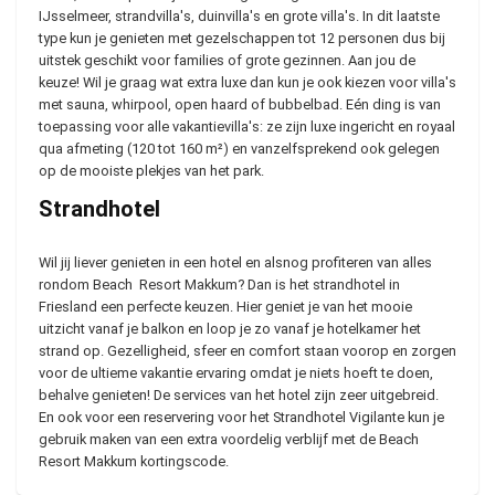
IJsselmeer, strandvilla's, duinvilla's en grote villa's. In dit laatste
type kun je genieten met gezelschappen tot 12 personen dus bij
uitstek geschikt voor families of grote gezinnen. Aan jou de
keuze! Wil je graag wat extra luxe dan kun je ook kiezen voor villa's
met sauna, whirpool, open haard of bubbelbad. Eén ding is van
toepassing voor alle vakantievilla's: ze zijn luxe ingericht en royaal
qua afmeting (120 tot 160 m²) en vanzelfsprekend ook gelegen
op de mooiste plekjes van het park.
Strandhotel
Wil jij liever genieten in een hotel en alsnog profiteren van alles
rondom Beach Resort Makkum? Dan is het strandhotel in
Friesland een perfecte keuzen. Hier geniet je van het mooie
uitzicht vanaf je balkon en loop je zo vanaf je hotelkamer het
strand op. Gezelligheid, sfeer en comfort staan voorop en zorgen
voor de ultieme vakantie ervaring omdat je niets hoeft te doen,
behalve genieten! De services van het hotel zijn zeer uitgebreid.
En ook voor een reservering voor het Strandhotel Vigilante kun je
gebruik maken van een extra voordelig verblijf met de Beach
Resort Makkum kortingscode.