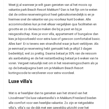
Weet jij al wanneer je wilt gaan genieten van al het moois op
vakantie park Beach Resort Makkum? Dan is het fijn om te weten
dat de online reserveringstool heel gebruiksvriendelijk is en je
hiermee snel de vakantie van jou voorkeur kunt boeken. Alle
accommodaties kun je met elkaar vergelijken qua faciliteiten en
grootte en zo de keuze maken die bij je past en bij je
reisgezelschap. Kies je voor villa, appartement of bungalow dan
kies je bijvoorbeeld voor extra luxe of gewoon comfortabel basic.
Alles kan! Er is tevens een strandhotel waar je kunt verblijven. Als
je eenmaal je reservering hebt gemaakt heb je altijd 3 dagen
bedenktijd, wel zo prettig. Daarna betaal je 30% van de reissom
als aanbetaling en de het restantbedrag betaal je 6 weken van te
voren. Vergeet natuurlijk niet om in het reserveringsscherm als je
op de betaalpagina bent om je Makkum Beach Resort
kortingscode te verzilveren voor extra voordeel.
Luxe villa's
Wat is er heerlijker dan te genieten aan het strand van het
IJsselmeer? De luxe vakantievilla's in Makkum/Friesland bieden
alle comfort voor een heerlijke vakantie. Zo zijn er rietgedekte
villa's, villa's op de dijk met een geweldig uitzicht over het