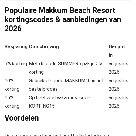
Populaire Makkum Beach Resort
kortingscodes & aanbiedingen van
2026
Besparing
Omschrijving
Gespot
in
5% korting
Met de code SUMMER5 pak je 5%
augustus
korting
2026
10%
Gebruik de code MAKKUM10 in het
augustus
korting
bestelproces
2026
15%
Op heel veel vakanties: code
augustus
korting
KORTING15
2026
Voordelen
De omgeving van Friesland heeft allerlei leuke en