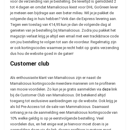
voor de verzending van je bestelling. De levertijd is gemiddeld 2
tot 4 dagen en omdat Mamalicious kiest voor DHL GoGreen lever
je meteen een bijdrage aan een beter milieu. Wil je je pakket de
volgende dag in huis hebben? Vink dan de Express levering aan.
Tegen een toeslag van €14,95 kun je dan de volgende dag al
genieten van je bestelling bij Mamalicious. Zodra jou pakket het
magazijn verlaat krijg je altijd een email met een track&trace code
om jou bestelling te volgen tot aan de voordeur. Regelmatig zijn
er ook kortingscodes waarmee je recht hebt op gratis verzending
dus hou de website goed in de gaten!
Customer club
Als enthousiaste klant van Mamalicous zijn er naast de
Mamalicious kortingscode meerdere manieren om te profiteren
van mooie voordelen. Zo kun je je gratis aanmelden via
deze
link
bij de Customer Club van Mamalicious. Dit betekend altijd
toegang tot exclusieve aanbiedingen op de website. Ook krijg je
als lid Pre-Access tot de sale van Mammalicious. Daarnaast
ontvang je na de aanmelding een Mamalicious kortingscode van
10% welke geldig is op je eerstvolgende bestelling. Veel
voordelen dus, en het enige wat je hiervoor moet doen is je
aanmelding doen via de link, daarna profiteer je meteen mee!