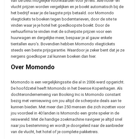
van de best mogelijke voorwaarden voor je reis. Alle hotel- en
vlucht prijzen worden vergelijken en je boekt automatisch bij de
het bedrijf waar je de laagste prijs betaald. oor Momondo
vliegtickets te boeken tegen bodemtarieven, door de site te
vinden waar je je hotel het goedkoopste boekt. Door de
verhuurfirma te vinden met de scherpste prijzen voor een
huurwagen en dergelijke meer, bespaar je al gauw enkele
tientallen euro’s. Bovendien hebben Momondo vliegtickets
steeds een beste prijsgarantie. Waardoor je zeker bent dat je ze
nergens goedkoper zal kunnen boeken dan hier.
Over Momondo
Momondo is een vergelijkingssite die al in 2006 werd opgericht.
De hoofdzetel heeft Momondo in het Deense Kopenhagen. Als
dochterondernemeing van Booking Inc is Momondo constant
bezig met vernieuwing om jou altijd de scherpste deals aan te
kunnen bieden. Met meer dan 250 mensen die zich inzetten voor
jou voordeel in 40 landen is Momondo een grote speler in de
reiswereld. Met de handige zoekmachine navigeer je altijd snel
naar jou bestemming en wordt je doorgeleid naar de aanbieder
van de vlucht, het hotel of je complete pakketreis.