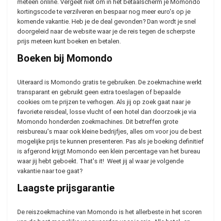
meteen online. Vergeet niet om in het betaalscherm je Momondo
kortingscode te verzilveren en bespaar nog meer euro's op je
komende vakantie. Heb je de deal gevonden? Dan wordt je snel
doorgeleid naar de website waar je de reis tegen de scherpste
prijs meteen kunt boeken en betalen.
Boeken bij Momondo
Uiteraard is Momondo gratis te gebruiken. De zoekmachine werkt
transparant en gebruikt geen extra toeslagen of bepaalde
cookies om te prijzen te verhogen. Als jij op zoek gaat naar je
favoriete reisdeal, losse vlucht of een hotel dan doorzoek je via
Momondo honderden zoekmachines. Dit betreffen grote
reisbureau's maar ook kleine bedrijfjes, alles om voor jou de best
mogelijke prijs te kunnen presenteren. Pas als je boeking definitief
is afgerond krijgt Momondo een klein percentage van het bureau
waar jij hebt geboekt. That's it! Weet jij al waar je volgende
vakantie naar toe gaat?
Laagste prijsgarantie
De reiszoekmachine van Momondo is het allerbeste in het scoren