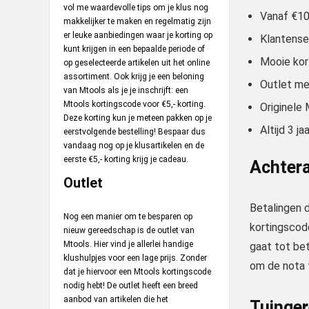
vol me waardevolle tips om je klus nog
Vanaf €10
makkelijker te maken en regelmatig zijn
er leuke aanbiedingen waar je korting op
Klantenser
kunt krijgen in een bepaalde periode of
Mooie kor
op geselecteerde artikelen uit het online
assortiment. Ook krijg je een beloning
Outlet me
van Mtools als je je inschrijft: een
Mtools kortingscode voor €5,- korting.
Originele 
Deze korting kun je meteen pakken op je
Altijd 3 j
eerstvolgende bestelling! Bespaar dus
vandaag nog op je klusartikelen en de
eerste €5,- korting krijg je cadeau.
Achtera
Outlet
Betalingen d
Nog een manier om te besparen op
kortingscode
nieuw gereedschap is de outlet van
Mtools. Hier vind je allerlei handige
gaat tot bet
klushulpjes voor een lage prijs. Zonder
om de nota t
dat je hiervoor een Mtools kortingscode
nodig hebt! De outlet heeft een breed
aanbod van artikelen die het
Tuinge