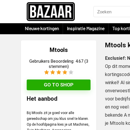
Nieuwe kortingen
Inspiratie Magazine
Top kort
Mtools 
Mtools
Exclusief: 
Gebruikers Beoordeling:
4.67
(
3
Op dit mome
stemmen)
kortingscode
winkel! Al s
GO TO SHOP
onverwoestba
Het aanbod
voor bedrijf
en nog veel 
Bij Mtools zit je goed voor alle
bekende A me
gereedschap om jou klus snel te klaren.
je Mtools ko
Op de hoofdpagina kies je uit Machines,