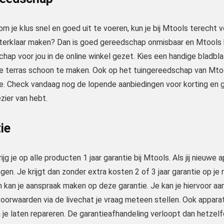
om je klus snel en goed uit te voeren, kun je bij Mtools terecht vo
nterklaar maken? Dan is goed gereedschap onmisbaar en Mtools 
hap voor jou in de online winkel gezet. Kies een handige bladb
 je terras schoon te maken. Ook op het tuingereedschap van Mto
e. Check vandaag nog de lopende aanbiedingen voor korting en g
ezier van hebt.
ie
ijg je op alle producten 1 jaar garantie bij Mtools. Als jij nieuwe
ngen. Je krijgt dan zonder extra kosten 2 of 3 jaar garantie op je 
an kan je aanspraak maken op deze garantie. Je kan je hiervoor a
oorwaarden via de livechat je vraag meteen stellen. Ook appara
je laten repareren. De garantieafhandeling verloopt dan hetzelfd