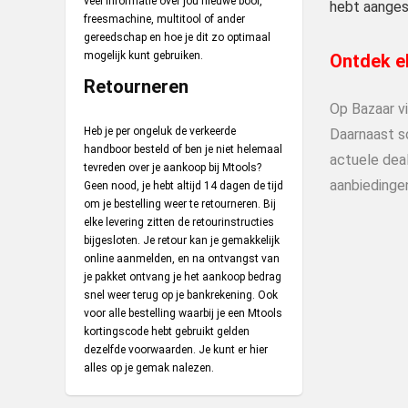
veel informatie over jou nieuwe boor,
hebt aanges
freesmachine, multitool of ander
gereedschap en hoe je dit zo optimaal
mogelijk kunt gebruiken.
Ontdek el
Retourneren
Op Bazaar v
Heb je per ongeluk de verkeerde
Daarnaast s
handboor besteld of ben je niet helemaal
actuele deal
tevreden over je aankoop bij Mtools?
aanbiedinge
Geen nood, je hebt altijd 14 dagen de tijd
om je bestelling weer te retourneren. Bij
elke levering zitten de retourinstructies
bijgesloten. Je retour kan je gemakkelijk
online aanmelden, en na ontvangst van
je pakket ontvang je het aankoop bedrag
snel weer terug op je bankrekening. Ook
voor alle bestelling waarbij je een Mtools
kortingscode hebt gebruikt gelden
dezelfde voorwaarden. Je kunt er
hier
alles op je gemak nalezen.