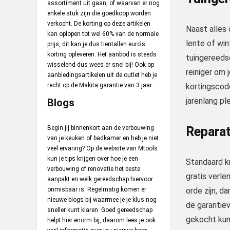
assortiment uit gaan, of waarvan er nog
enkele stuk zijn die goedkoop worden
verkocht. De korting op deze artikelen
Naast alles 
kan oplopen tot wel 60% van de normale
lente of wi
prijs, dit kan je dus tientallen euro's
korting opleveren. Het aanbod is steeds
tuingereedsc
wisselend dus wees er snel bij! Ook op
reiniger om
aanbiedingsartikelen uit de outlet heb je
recht op de Makita garantie van 3 jaar.
kortingscod
jarenlang pl
Blogs
Begin jij binnenkort aan de verbouwing
Reparat
van je keuken of badkamer en heb je niet
veel ervaring? Op de website van Mtools
kun je tips krijgen over hoe je een
Standaard kr
verbouwing of renovatie het beste
gratis verle
aanpakt en welk gereedschap hiervoor
onmisbaar is. Regelmatig komen er
orde zijn, d
nieuwe blogs bij waarmee je je klus nog
de garantiev
sneller kunt klaren. Goed gereedschap
gekocht kun 
helpt hier enorm bij, daarom lees je ook