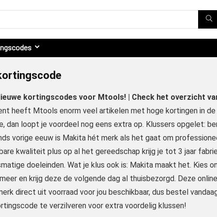
ingscodes
kortingscode
Nieuwe kortingscodes voor Mtools! | Check het overzicht v
nt heeft Mtools enorm veel artikelen met hoge kortingen in de a
, dan loopt je voordeel nog eens extra op. Klussers opgelet: ben 
inds vorige eeuw is Makita hét merk als het gaat om professione
re kwaliteit plus op al het gereedschap krijg je tot 3 jaar fabrie
smatige doeleinden. Wat je klus ook is: Makita maakt het. Kies 
meer en krijg deze de volgende dag al thuisbezorgd. Deze online
rk direct uit voorraad voor jou beschikbaar, dus bestel vandaag
rtingscode te verzilveren voor extra voordelig klussen!