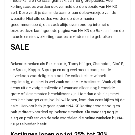
media-kanalen kenbaar gemaakt aan het grote publiek. Veel
kortingscodes worden ook vermeld op de website van NA-KD
zelf. Deze vindt je dan in de banner aan de bovenzijde van de
website. Niet alle codes worden op deze manier
gecommuniceerd, dus zoek altijd even rond op internet of
bezoek deze kortingscode pagina van NA-KD op Bazaar.nl om de
actuele en nieuwe kortingscodes te vinden en te gebruiken.
SALE
Bekende merken als Birkenstock, Tomy Hilfiger, Champion, Cloé B,
Le Specs, Kappa, Superga en nog veel meer scoor je in de
uitverkoop voordeliger als ooit. De collectie hier wisselt
regelmatig, dus het is wel zaak om snel te beslissen. Vaak zij dit
items uit de vorige collectie of waarvan alleen nog bepaalde
grote of kleine maten beschikbaar zijn. Hoe dan ook: als je met
een klein budget er stijlvol bij wil lopen, kom dan eens kijken bij de
sale. Hiervoor heb je geen aparte NA-KD kortingscode nodig en
pak je direct voordeel op bekende merken. Sla vandaag nog je
slag en profiteer van de vele voordelen die online winkelen bij NA-
KD je te bieden heeft!
Kortingen lopen op tot 25% tot 30%