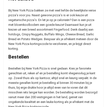
Bij New York Pizza bakken ze met veel liefde de heerlijkste verse
pizza's voor jou. Naast gewone pizza's is er ook keuze uit
vegetarische pizza's. En let je op je calorieën? Dan is een pizza
met bloemkoolbodem een goede keuze! Daarnaast kun je uit
kiezen uit een breed assortiment Fingerfood. Denk daarbij aan
hotdogs, Crispy Nuggets, Buffalo Wings, Cheese Bread, Garlic
Bread en Potato Wedges. Bespaar als je afrekent meteen door de
New York Pizza kortingscode te verzilveren, en je krijgt direct
korting.
Bestellen
Bestellen bij New York Pizza is snel gedaan. Kies je favoriete
gerechten uit, reken af en je bestelling komt vliegensvlug je kant
op. Zowel thuis als op kantoor, altijd snel en keurig verpakt. In de
meeste gevallen komt je bestelling al binnen 30 minuten bij je
thuis, bij erge drukte hoor je altijd even van te voren dat dit
misschien iets langer kan worden. De bestelling worden bezorgd
vanuit meer dan 200 vestigingen in het land, geniet van
ongekende kwaliteit en een leuke korting als je afrekent met de
New York Pizza kortingscode.