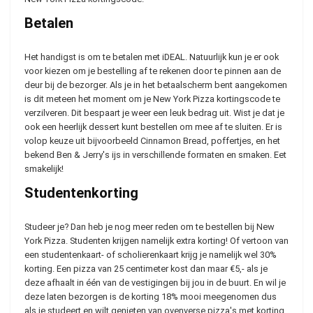
Betalen
Het handigst is om te betalen met iDEAL. Natuurlijk kun je er ook
voor kiezen om je bestelling af te rekenen door te pinnen aan de
deur bij de bezorger. Als je in het betaalscherm bent aangekomen
is dit meteen het moment om je New York Pizza kortingscode te
verzilveren. Dit bespaart je weer een leuk bedrag uit. Wist je dat je
ook een heerlijk dessert kunt bestellen om mee af te sluiten. Er is
volop keuze uit bijvoorbeeld Cinnamon Bread, poffertjes, en het
bekend Ben & Jerry's ijs in verschillende formaten en smaken. Eet
smakelijk!
Studentenkorting
Studeer je? Dan heb je nog meer reden om te bestellen bij New
York Pizza. Studenten krijgen namelijk extra korting! Of vertoon van
een studentenkaart- of scholierenkaart krijg je namelijk wel 30%
korting. Een pizza van 25 centimeter kost dan maar €5,- als je
deze afhaalt in één van de vestigingen bij jou in de buurt. En wil je
deze laten bezorgen is de korting 18% mooi meegenomen dus
als je studeert en wilt genieten van ovenverse pizza's met korting.