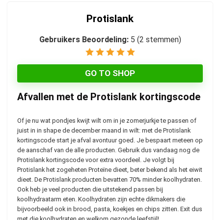
Protislank
Gebruikers Beoordeling:
5
(
2
stemmen)
GO TO SHOP
Afvallen met de Protislank kortingscode
Of je nu wat pondjes kwijt wilt om in je zomerjurkje te passen of
juist in in shape de december maand in wilt: met de Protislank
kortingscode start je afval avontuur goed. Je bespaart meteen op
de aanschaf van de alle producten. Gebruik dus vandaag nog de
Protislank kortingscode voor extra voordeel. Je volgt bij
Protislank het zogeheten Proteïne dieet, beter bekend als het eiwit
dieet. De Protislank producten bevatten 70% minder koolhydraten.
Ook heb je veel producten die uitstekend passen bij
koolhydraatarm eten. Koolhydraten zijn echte dikmakers die
bijvoorbeeld ook in brood, pasta, koekjes en chips zitten. Exit dus
met die koolhydraten en welkom gezonde leefstijl!