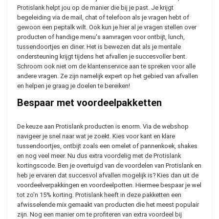
Protislank helpt jou op de manier die bij je past. Je krijgt
begeleiding via de mail, chat of telefoon als je vragen hebt of
gewoon een peptalk wilt. Ook kun je hier al je vragen stellen over
producten of handige menu's aanvragen voor ontbijt, lunch,
tussendoortjes en diner. Het is bewezen dat als je mentale
ondersteuning krijgt tijdens het afvallen je succesvoller bent.
Schroom ook niet om de klantenservice aan te spreken voor alle
andere vragen. Ze zijn namelijk expert op het gebied van afvallen
en helpen je graag je doelen te bereiken!
Bespaar met voordeelpakketten
De keuze aan Protislank producten is enorm. Via de webshop
navigeer je snel naar wat je zoekt. Kies voor kant en klare
tussendoortjes, ontbijt zoals een omelet of pannenkoek, shakes
en nog veel meer. Nu dus extra voordelig met de Protislank
kortingscode. Ben je overtuigd van de voordelen van Protislank en
heb je ervaren dat succesvol afvallen mogelijk is? Kies dan uit de
voordeelverpakkingen en voordeelpotten. Hiermee bespaar je wel
tot zo'n 15% korting. Protislank heeft in deze pakketten een
afwisselende mix gemaakt van producten die het meest populair
zijn. Nog een manier om te profiteren van extra voordeel bij