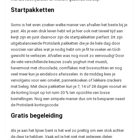
Startpakketten
Soms is het even zoeken welke manier van afvallen het beste bij je
past. Als je een druk leven hebt wil je hier ook niet teveel tijd aan
kwijt zijn en juist daarvoor zijn de startpakketten perfect. Dit zijn
uitgebalanceerde Protislank pakketten die je de hele dag door
voorzien van alles wat je nodig hebt om je fit te voelen en tóch
gewicht te verliezen. Afvallen was nog nooit zo eenvoudig! Door
de vele verschillende keuzes zoals yoghurt met muesli,
havermout met chocolade, cornflakes met bosvruchten en nog
veel meer kun je eindeloos afwisselen. In de middag kies je
vervolgens voor een omelet, pannenkoeken of lekkere crackers
met beleg. Met deze pakketten kun je 7, 14 of 28 dagen vooruit en
de korting loopt op tot ruim 20 % ten opzichte van losse
bestellingen. Nog een simpele manier dus om te besparen naast
de Protislank kortingscode.
Gratis begeleiding
Als je aan het lijnen bent is het wel zo prettig om een stok achter
de deur te hebben. Vaak wil je het niet met iedereen delen,