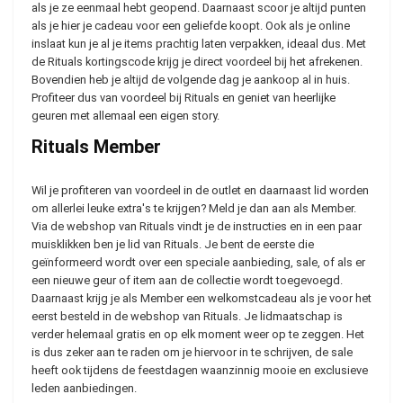
als je ze eenmaal hebt geopend. Daarnaast scoor je altijd punten
als je hier je cadeau voor een geliefde koopt. Ook als je online
inslaat kun je al je items prachtig laten verpakken, ideaal dus. Met
de Rituals kortingscode krijg je direct voordeel bij het afrekenen.
Bovendien heb je altijd de volgende dag je aankoop al in huis.
Profiteer dus van voordeel bij Rituals en geniet van heerlijke
geuren met allemaal een eigen story.
Rituals Member
Wil je profiteren van voordeel in de outlet en daarnaast lid worden
om allerlei leuke extra's te krijgen? Meld je dan aan als Member.
Via de webshop van Rituals vindt je de instructies en in een paar
muisklikken ben je lid van Rituals. Je bent de eerste die
geïnformeerd wordt over een speciale aanbieding, sale, of als er
een nieuwe geur of item aan de collectie wordt toegevoegd.
Daarnaast krijg je als Member een welkomstcadeau als je voor het
eerst besteld in de webshop van Rituals. Je lidmaatschap is
verder helemaal gratis en op elk moment weer op te zeggen. Het
is dus zeker aan te raden om je hiervoor in te schrijven, de sale
heeft ook tijdens de feestdagen waanzinnig mooie en exclusieve
leden aanbiedingen.