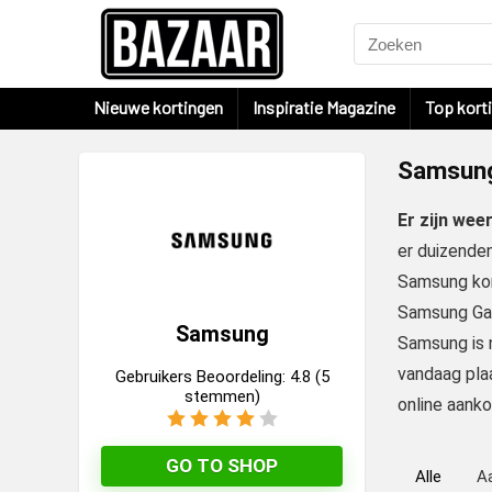
Nieuwe kortingen
Inspiratie Magazine
Top kort
Samsung
Er zijn we
er duizenden
Samsung kort
Samsung Gal
Samsung
Samsung is 
vandaag plaa
Gebruikers Beoordeling:
4.8
(
5
stemmen)
online aank
GO TO SHOP
Alle
A