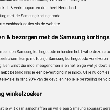
inkels & verkooppunten door heel Nederland
ting met de Samsung kortingscode
nte cashback acties via de website
en & bezorgen met de Samsung korting
maal een Samsung kortingscode in handen hebt wil je deze natuur
taalscherm kun je meteen je Samsung kortingscode verzilveren. 
. Een winst die mooi meegenomen is en het enige wat je doet is 
g hebt betaald krijg je een bevestiging in je inbox. Of je nu oort
elevisie: in bijna 90% van de gevallen heb je je bestelling de volg
g winkelzoeker
at je wilt gaan aanschaffen en wil je een Samsung apparaat eerst