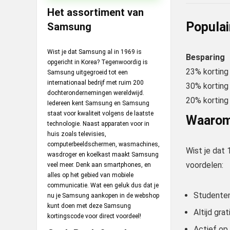
Het assortiment van
Populai
Samsung
Wist je dat Samsung al in 1969 is
Besparing
opgericht in Korea? Tegenwoordig is
23% korting
Samsung uitgegroeid tot een
internationaal bedrijf met ruim 200
30% korting
dochterondernemingen wereldwijd.
20% korting
Iedereen kent Samsung en Samsung
staat voor kwaliteit volgens de laatste
Waarom
technologie. Naast apparaten voor in
huis zoals televisies,
computerbeeldschermen, wasmachines,
Wist je dat
wasdroger en koelkast maakt Samsung
voordelen:
veel meer. Denk aan smartphones, en
alles op het gebied van mobiele
communicatie. Wat een geluk dus dat je
Studenten 
nu je Samsung aankopen in de webshop
kunt doen met deze Samsung
Altijd gra
kortingscode voor direct voordeel!
Actief op