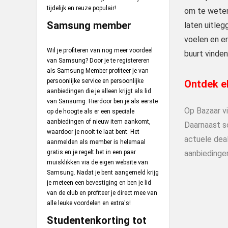
tijdelijk en reuze populair!
om te weten 
Samsung member
laten uitle
voelen en er
Wil je profiteren van nog meer voordeel
buurt vinden
van Samsung? Door je te registereren
als Samsung Member profiteer je van
persoonlijke service en persoonlijke
Ontdek el
aanbiedingen die je alleen krijgt als lid
van Sansumg. Hierdoor ben je als eerste
Op Bazaar v
op de hoogte als er een speciale
aanbiedingen of nieuw item aankomt,
Daarnaast s
waardoor je nooit te laat bent. Het
actuele deal
aanmelden als member is helemaal
gratis en je regelt het in een paar
aanbiedinge
muisklikken via de eigen website van
Samsung. Nadat je bent aangemeld krijg
je meteen een bevestiging en ben je lid
van de club en profiteer je direct mee van
alle leuke voordelen en extra's!
Studentenkorting tot