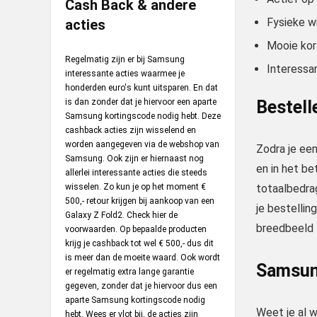
Cash Back & andere
Fysieke w
acties
Mooie kor
Regelmatig zijn er bij Samsung
Interessa
interessante acties waarmee je
honderden euro's kunt uitsparen. En dat
is dan zonder dat je hiervoor een aparte
Bestell
Samsung kortingscode nodig hebt. Deze
cashback acties zijn wisselend en
worden aangegeven via de webshop van
Zodra je een
Samsung. Ook zijn er hiernaast nog
en in het be
allerlei interessante acties die steeds
wisselen. Zo kun je op het moment €
totaalbedrag
500,- retour krijgen bij aankoop van een
je bestellin
Galaxy Z Fold2. Check
hier
de
breedbeeld t
voorwaarden. Op bepaalde producten
krijg je cashback tot wel € 500,- dus dit
is meer dan de moeite waard. Ook wordt
Samsun
er regelmatig extra lange garantie
gegeven, zonder dat je hiervoor dus een
aparte Samsung kortingscode nodig
Weet je al w
hebt. Wees er vlot bij, de acties zijn