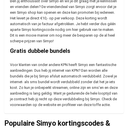
Ben jij enthousiast over Simyo en wil je dit graag met je kennissen
en vrienden delen? De vriendendeal van Simyo zorgt ervoor dat je
een Simyo shop kan openen en deze kan promoten bij iedereen.
Het levert je direct €10,- op per verkoop. Deze korting wordt
automatisch van je factuur afgetrokken. Je hebt verder dus géén
aparte Simyo kortingscode nodig om hier gebruik van te maken.
Dit is een mooie manier om nog meer de besparen op de al heel
scherpe prijzen van Simyo!
Gratis dubbele bundels
Voor klanten van onder andere KPN heeft Simyo een fantastische
aanbiedingen. Dus heb jij internet van KPN? Dan worden alle
bundels die je bij Simyo afsluit automatisch verdubbeld. Zowel je
internet- als sms bundel wordt verdubbeld zonder dat het je iets
kost. Zo kun je onbeperkt streamen, online zijn en sms'en en deze
aanbieding is lang geldig. Want je gedurende de hele looptijd van
je contract heb jij recht op deze verdubbeling bij Simyo. Check de
voorwaarden op de website en profiteer van deze toffe actie.
Populaire Simyo kortingscodes &