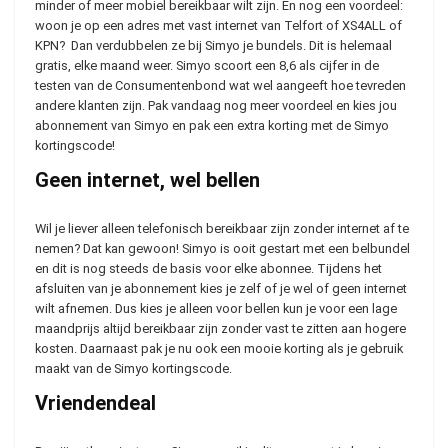
minder of meer mobiel bereikbaar wilt zijn. En nog een voordeel:
woon je op een adres met vast internet van Telfort of XS4ALL of
KPN? Dan verdubbelen ze bij Simyo je bundels. Dit is helemaal
gratis, elke maand weer. Simyo scoort een 8,6 als cijfer in de
testen van de Consumentenbond wat wel aangeeft hoe tevreden
andere klanten zijn. Pak vandaag nog meer voordeel en kies jou
abonnement van Simyo en pak een extra korting met de Simyo
kortingscode!
Geen internet, wel bellen
Wil je liever alleen telefonisch bereikbaar zijn zonder internet af te
nemen? Dat kan gewoon! Simyo is ooit gestart met een belbundel
en dit is nog steeds de basis voor elke abonnee. Tijdens het
afsluiten van je abonnement kies je zelf of je wel of geen internet
wilt afnemen. Dus kies je alleen voor bellen kun je voor een lage
maandprijs altijd bereikbaar zijn zonder vast te zitten aan hogere
kosten. Daarnaast pak je nu ook een mooie korting als je gebruik
maakt van de Simyo kortingscode.
Vriendendeal