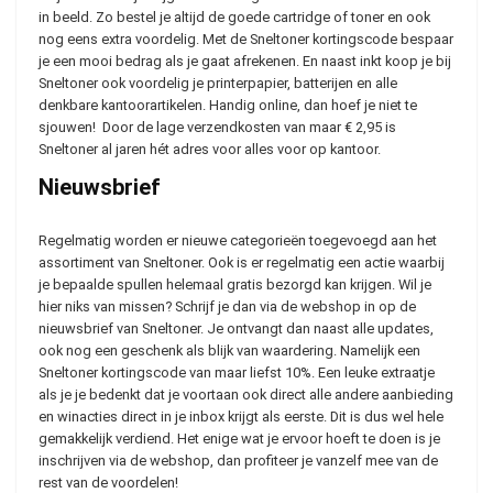
in beeld. Zo bestel je altijd de goede cartridge of toner en ook
nog eens extra voordelig. Met de Sneltoner kortingscode bespaar
je een mooi bedrag als je gaat afrekenen. En naast inkt koop je bij
Sneltoner ook voordelig je printerpapier, batterijen en alle
denkbare kantoorartikelen. Handig online, dan hoef je niet te
sjouwen! Door de lage verzendkosten van maar € 2,95 is
Sneltoner al jaren hét adres voor alles voor op kantoor.
Nieuwsbrief
Regelmatig worden er nieuwe categorieën toegevoegd aan het
assortiment van Sneltoner. Ook is er regelmatig een actie waarbij
je bepaalde spullen helemaal gratis bezorgd kan krijgen. Wil je
hier niks van missen? Schrijf je dan via de webshop in op de
nieuwsbrief van Sneltoner. Je ontvangt dan naast alle updates,
ook nog een geschenk als blijk van waardering. Namelijk een
Sneltoner kortingscode van maar liefst 10%. Een leuke extraatje
als je je bedenkt dat je voortaan ook direct alle andere aanbieding
en winacties direct in je inbox krijgt als eerste. Dit is dus wel hele
gemakkelijk verdiend. Het enige wat je ervoor hoeft te doen is je
inschrijven via de webshop, dan profiteer je vanzelf mee van de
rest van de voordelen!