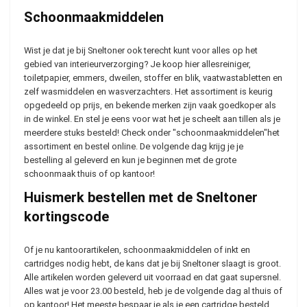
Schoonmaakmiddelen
Wist je dat je bij Sneltoner ook terecht kunt voor alles op het
gebied van interieurverzorging? Je koop hier allesreiniger,
toiletpapier, emmers, dweilen, stoffer en blik, vaatwastabletten en
zelf wasmiddelen en wasverzachters. Het assortiment is keurig
opgedeeld op prijs, en bekende merken zijn vaak goedkoper als
in de winkel. En stel je eens voor wat het je scheelt aan tillen als je
meerdere stuks besteld! Check onder "schoonmaakmiddelen"het
assortiment en bestel online. De volgende dag krijg je je
bestelling al geleverd en kun je beginnen met de grote
schoonmaak thuis of op kantoor!
Huismerk bestellen met de Sneltoner
kortingscode
Of je nu kantoorartikelen, schoonmaakmiddelen of inkt en
cartridges nodig hebt, de kans dat je bij Sneltoner slaagt is groot.
Alle artikelen worden geleverd uit voorraad en dat gaat supersnel.
Alles wat je voor 23.00 besteld, heb je de volgende dag al thuis of
op kantoor! Het meeste bespaar je als je een cartridge besteld