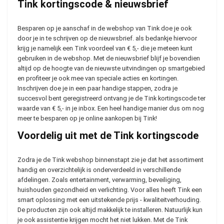
Tink kortingscode & nieuwsbrief
Besparen op je aanschaf in de webshop van Tink doe je ook
door je in te schrijven op de nieuwsbrief. als bedankje hiervoor
krijg je namelijk een Tink voordeel van € 5,- die je meteen kunt
gebruiken in de webshop. Met de nieuwsbrief blijf je bovendien
altijd op de hoogte van de nieuwste uitvindingen op smartgebied
en profiteer je ook mee van speciale acties en kortingen.
Inschrijven doe je in een paar handige stappen, zodra je
succesvol bent geregistreerd ontvang je de Tink kortingscode ter
waarde van € 5,- in je inbox. Een heel handige manier dus om nog
meer te besparen op je online aankopen bij Tink!
Voordelig uit met de Tink kortingscode
Zodra je de Tink webshop binnenstapt zie je dat het assortiment
handig en overzichtelijk is onderverdeeld in verschillende
afdelingen. Zoals entertainment, verwarming, beveiliging,
huishouden gezondheid en verlichting. Voor alles heeft Tink een
smart oplossing met een uitstekende prijs - kwaliteitverhouding.
De producten zijn ook altijd makkelijk te installeren. Natuurlijk kun
je ook assistentie krijgen mocht het niet lukken. Met de Tink