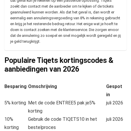
dat geval kun je rekenen op een passende oplossing. Tiqets
zoekt dan contact met de aanbieder om te kijken of de tickets
geannuleerd kunnen worden. Als dat het geval is, dan wordt er
eenmalig een annuleringsvergoeding van 8% in rekening gebracht
en krijg je het resterende bedrag retour. Het enige wat je hoeft te
doen is contact zoeken met de klantenservice. Die zorgen ervoor
dat de annulering zo soepel en snel mogelijk wordt geregeld en jij
je geld terugkrijgt.
Populaire Tiqets kortingscodes &
aanbiedingen van
2026
Besparing
Omschrijving
Gespot
in
5% korting
Met de code ENTREE5 pak je5%
juli 2026
korting
10%
Gebruik de code TIQETS10 in het
juli 2026
korting
bestelproces