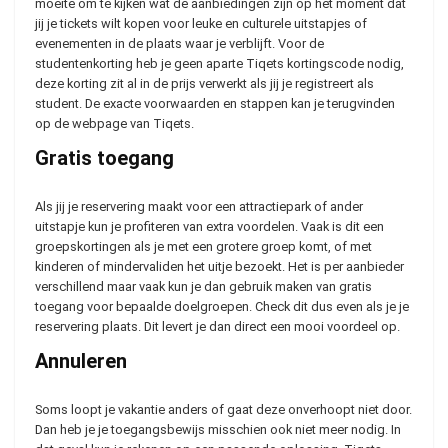
moeite om te kijken wat de aanbiedingen zijn op het moment dat
jij je tickets wilt kopen voor leuke en culturele uitstapjes of
evenementen in de plaats waar je verblijft. Voor de
studentenkorting heb je geen aparte Tiqets kortingscode nodig,
deze korting zit al in de prijs verwerkt als jij je registreert als
student. De exacte voorwaarden en stappen kan je terugvinden
op de webpage van Tiqets.
Gratis toegang
Als jij je reservering maakt voor een attractiepark of ander
uitstapje kun je profiteren van extra voordelen. Vaak is dit een
groepskortingen als je met een grotere groep komt, of met
kinderen of mindervaliden het uitje bezoekt. Het is per aanbieder
verschillend maar vaak kun je dan gebruik maken van gratis
toegang voor bepaalde doelgroepen. Check dit dus even als je je
reservering plaats. Dit levert je dan direct een mooi voordeel op.
Annuleren
Soms loopt je vakantie anders of gaat deze onverhoopt niet door.
Dan heb je je toegangsbewijs misschien ook niet meer nodig. In