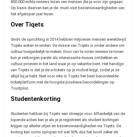
850.000 echte reviews lezen van mensen die je voor zijn gegaan.
Op basis daarvan kan je de must-visit bezienswaardigheden van
het afgelopen jaar lezen.
Over Tiqets
Sinds de oprichting in 2014 hebben miljoenen mensen wereldwijd
Tiqets weten te vinden. De missie van Tiqets is onder andere om
cultuur toegankelijk te maken. Door van te voren reviews te tonen
kun je verborgen parels als interessante musea ontdekken en
cultuur proeven in het land waar je op vakantie bent. Het handige
van Tiqets is dat je de e-tickets op je mobiel krijgt, zodat je ze
altijd bij je hebt. Niet voor niks is Tiqets het best beoordeelde
ticketplatform met de hoogste positieve beoordelingen op
Trustpilot.
Studentenkorting
Studenten hebben bij Tiqets een streepje voor. Afhankelijk van de
lopende acties kan je als je je registreert als student kortingen
krijgen op allerlei uitjes en bezienswaardigheden via Tiqets. De
korting kan soms oplopen tot wel 50% dus het loont zeker de