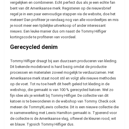
vergelijken en combineren. Echt perfect dus als je een echte fan
bent van dit Amerikaanse merk. Registeren op de nieuwsbrief
regel je in een paar eenvoudige stappen via de website, doe het
meteen! Dan profiteer je vandaag nog van alle voordeeltjes en mis
je nooit meer een tijdelijke uitverkoop of ander interessant
nieuws. Een leuke manier dus om naast de Tommy Hilfiger
kortingscode te profiteren van voordeel.
Gerecycled denim
Tommy Hilfiger draagt bij aan duurzaam produceren van kleding.
Dit bekende modebrand is hard bezig omdat de productie
processen en materialen zoveel mogelijk te verduurzamen. Het
Amerikaanse merk staat nooit stil en volgt alle nieuwe methodes
op de voet. Tot nu toe heeft dit heeft geleid tot kleding in de
webshop, die gemaakt is van 100 % gerecycled katoen. Wel zo
fijn idee als je winkelt bij Tommy Hilfiger. De collectie van dit
katoen is te bewonderen in de webshop van Tommy. Check ook
meteen de TommyXLewis collectie. Dit is een nieuwe collectie die
in samenwerking met Lewis Hamilton gemaakt is. Typerend voor
de collectie is de Amerikaanse vlag, oftewel de kleuren rood, wit
en blauw. Typsich Tommy Hilfiger dus.