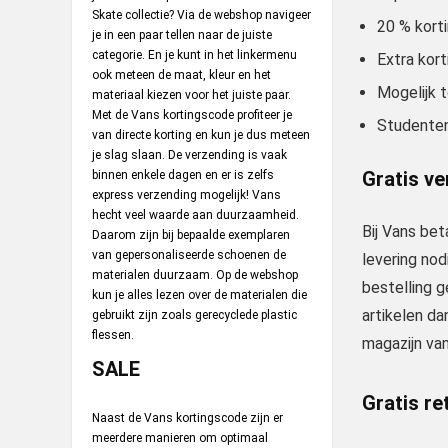
Skate collectie? Via de webshop navigeer
20 % korti
je in een paar tellen naar de juiste
categorie. En je kunt in het linkermenu
Extra kor
ook meteen de maat, kleur en het
Mogelijk 
materiaal kiezen voor het juiste paar.
Met de Vans kortingscode profiteer je
Studenten
van directe korting en kun je dus meteen
je slag slaan. De verzending is vaak
Gratis v
binnen enkele dagen en er is zelfs
express verzending mogelijk! Vans
hecht veel waarde aan duurzaamheid.
Bij Vans be
Daarom zijn bij bepaalde exemplaren
van gepersonaliseerde schoenen de
levering nod
materialen duurzaam. Op de webshop
bestelling g
kun je alles lezen over de materialen die
artikelen d
gebruikt zijn zoals gerecyclede plastic
flessen.
magazijn van
SALE
Gratis re
Naast de Vans kortingscode zijn er
meerdere manieren om optimaal