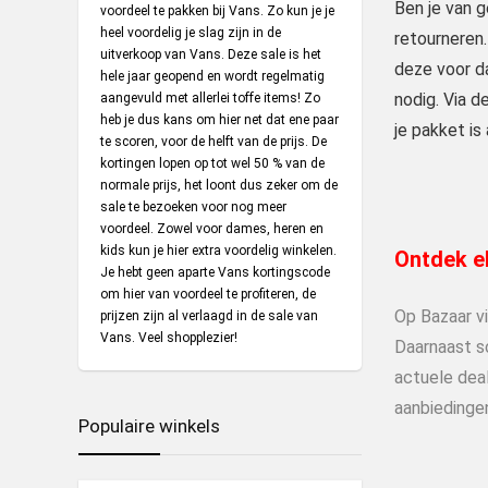
Ben je van g
voordeel te pakken bij Vans. Zo kun je je
heel voordelig je slag zijn in de
retourneren.
uitverkoop van Vans. Deze sale is het
deze voor da
hele jaar geopend en wordt regelmatig
nodig. Via d
aangevuld met allerlei toffe items! Zo
heb je dus kans om hier net dat ene paar
je pakket is
te scoren, voor de helft van de prijs. De
kortingen lopen op tot wel 50 % van de
normale prijs, het loont dus zeker om de
sale te bezoeken voor nog meer
voordeel. Zowel voor dames, heren en
kids kun je hier extra voordelig winkelen.
Ontdek el
Je hebt geen aparte Vans kortingscode
om hier van voordeel te profiteren, de
Op Bazaar v
prijzen zijn al verlaagd in de sale van
Vans. Veel shopplezier!
Daarnaast s
actuele deal
aanbiedinge
Populaire winkels