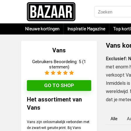
Nieuwe kortingen
Inspiratie Magazine
Top kort
Vans ko
Vans
Exclusief:
Gebruikers Beoordeling:
5
(
1
met enorm h
stemmen)
verkoopt Va
Inmiddels is
GO TO SHOP
wereldwijd.
Het assortiment van
dat je mete
Vans
Alle
A
Vans zijn onlosmakelijk verbonden met
de zwart-wit geruite print. Bij Vans