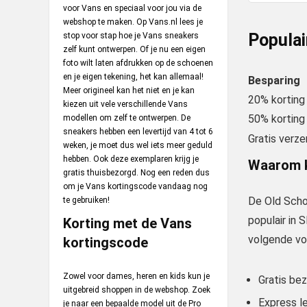
voor Vans en speciaal voor jou via de
webshop te maken. Op Vans.nl lees je
Populai
stop voor stap hoe je Vans sneakers
zelf kunt ontwerpen. Of je nu een eigen
foto wilt laten afdrukken op de schoenen
en je eigen tekening, het kan allemaal!
Besparing
Meer origineel kan het niet en je kan
20% korting
kiezen uit vele verschillende Vans
50% korting
modellen om zelf te ontwerpen. De
sneakers hebben een levertijd van 4 tot 6
Gratis verze
weken, je moet dus wel iets meer geduld
hebben. Ook deze exemplaren krijg je
Waarom k
gratis thuisbezorgd. Nog een reden dus
om je Vans kortingscode vandaag nog
De Old Scho
te gebruiken!
populair in 
Korting met de Vans
volgende vo
kortingscode
Zowel voor dames, heren en kids kun je
Gratis be
uitgebreid shoppen in de webshop. Zoek
Express le
je naar een bepaalde model uit de Pro