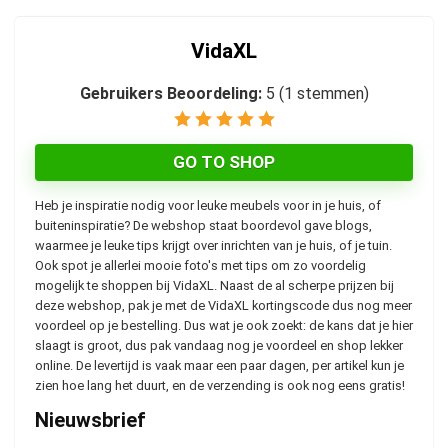
VidaXL
Gebruikers Beoordeling:
5
(
1
stemmen)
GO TO SHOP
Heb je inspiratie nodig voor leuke meubels voor in je huis, of
buiteninspiratie? De webshop staat boordevol gave blogs,
waarmee je leuke tips krijgt over inrichten van je huis, of je tuin.
Ook spot je allerlei mooie foto's met tips om zo voordelig
mogelijk te shoppen bij VidaXL. Naast de al scherpe prijzen bij
deze webshop, pak je met de VidaXL kortingscode dus nog meer
voordeel op je bestelling. Dus wat je ook zoekt: de kans dat je hier
slaagt is groot, dus pak vandaag nog je voordeel en shop lekker
online. De levertijd is vaak maar een paar dagen, per artikel kun je
zien hoe lang het duurt, en de verzending is ook nog eens gratis!
Nieuwsbrief