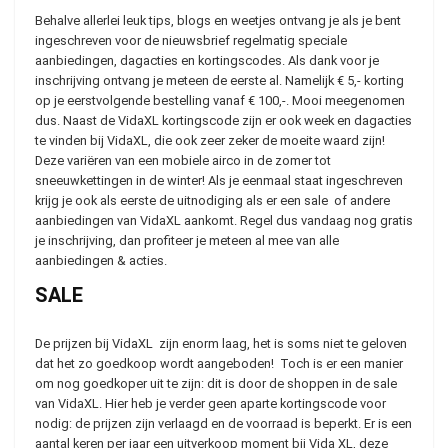
Behalve allerlei leuk tips, blogs en weetjes ontvang je als je bent
ingeschreven voor de nieuwsbrief regelmatig speciale
aanbiedingen, dagacties en kortingscodes. Als dank voor je
inschrijving ontvang je meteen de eerste al. Namelijk € 5,- korting
op je eerstvolgende bestelling vanaf € 100,-. Mooi meegenomen
dus. Naast de VidaXL kortingscode zijn er ook week en dagacties
te vinden bij VidaXL, die ook zeer zeker de moeite waard zijn!
Deze variëren van een mobiele airco in de zomer tot
sneeuwkettingen in de winter! Als je eenmaal staat ingeschreven
krijg je ook als eerste de uitnodiging als er een sale of andere
aanbiedingen van VidaXL aankomt. Regel dus vandaag nog gratis
je inschrijving, dan profiteer je meteen al mee van alle
aanbiedingen & acties.
SALE
De prijzen bij VidaXL zijn enorm laag, het is soms niet te geloven
dat het zo goedkoop wordt aangeboden! Toch is er een manier
om nog goedkoper uit te zijn: dit is door de shoppen in de sale
van VidaXL. Hier heb je verder geen aparte kortingscode voor
nodig: de prijzen zijn verlaagd en de voorraad is beperkt. Er is een
aantal keren per jaar een uitverkoop moment bij Vida XL, deze