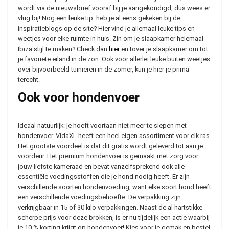
wordt via de nieuwsbrief vooraf bij je aangekondigd, dus wees er
vlug bij! Nog een leuke tip: heb je al eens gekeken bij de
inspiratieblogs op de site? Hier vind je allemaal leuke tips en
weetjes voor elke ruimte in huis. Zin om je slaapkamer helemaal
Ibiza stijl te maken? Check dan
hier
en tover je slaapkamer om tot
je favoriete eiland in de zon. Ook voor allerlei leuke buiten weetjes
over bijvoorbeeld tuinieren in de zomer, kun je hier je prima
terecht.
Ook voor hondenvoer
Ideaal natuurlijk: je hoeft voortaan niet meer te slepen met
hondenvoer. VidaXL heeft een heel eigen assortiment voor elk ras.
Het grootste voordeel is dat dit gratis wordt geleverd tot aan je
voordeur. Het premium hondenvoer is gemaakt met zorg voor
jouw liefste kameraad en bevat vanzelfsprekend ook alle
essentiële voedingsstoffen die je hond nodig heeft. Er zijn
verschillende soorten hondenvoeding, want elke soort hond heeft
een verschillende voedingsbehoefte. De verpakking zijn
verkrijgbaar in 15 of 30 kilo verpakkingen. Naast de al hartstikke
scherpe prijs voor deze brokken, is er nu tijdelijk een actie waarbij
je 10 % korting krijgt op hondenvoer! Kies voor je gemak en bestel