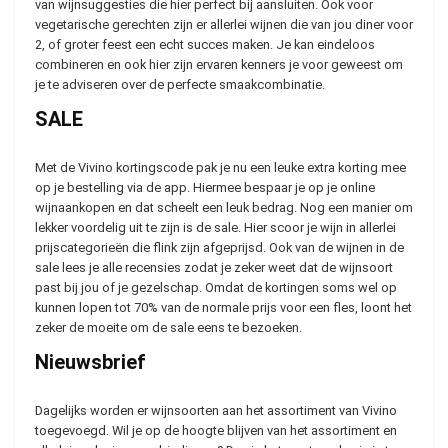
van wijnsuggesties die hier perfect bij aansluiten. Ook voor
vegetarische gerechten zijn er allerlei wijnen die van jou diner voor
2, of groter feest een echt succes maken. Je kan eindeloos
combineren en ook hier zijn ervaren kenners je voor geweest om
je te adviseren over de perfecte smaakcombinatie.
SALE
Met de Vivino kortingscode pak je nu een leuke extra korting mee
op je bestelling via de app. Hiermee bespaar je op je online
wijnaankopen en dat scheelt een leuk bedrag. Nog een manier om
lekker voordelig uit te zijn is de sale. Hier scoor je wijn in allerlei
prijscategorieën die flink zijn afgeprijsd. Ook van de wijnen in de
sale lees je alle recensies zodat je zeker weet dat de wijnsoort
past bij jou of je gezelschap. Omdat de kortingen soms wel op
kunnen lopen tot 70% van de normale prijs voor een fles, loont het
zeker de moeite om de sale eens te bezoeken.
Nieuwsbrief
Dagelijks worden er wijnsoorten aan het assortiment van Vivino
toegevoegd. Wil je op de hoogte blijven van het assortiment en