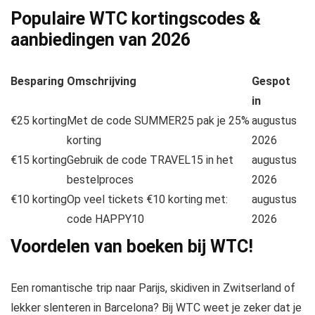
Populaire WTC kortingscodes &
aanbiedingen van
2026
Besparing
Omschrijving
Gespot
in
€25 korting
Met de code SUMMER25 pak je 25%
augustus
korting
2026
€15 korting
Gebruik de code TRAVEL15 in het
augustus
bestelproces
2026
€10 korting
Op veel tickets €10 korting met:
augustus
code HAPPY10
2026
Voordelen van boeken bij WTC!
Een romantische trip naar Parijs, skidiven in Zwitserland of
lekker slenteren in Barcelona? Bij WTC weet je zeker dat je