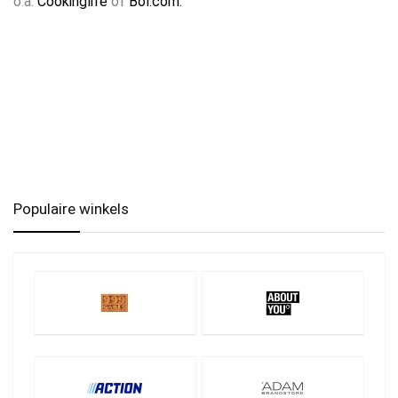
o.a.
Cookinglife
of
Bol.com.
Populaire winkels