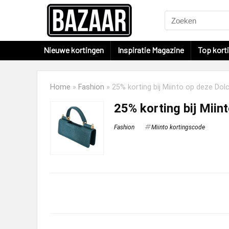
Nieuwe kortingen
Inspiratie Magazine
Top kort
Home
»
Fashion
»
25% korting bij Miinto op deze Do
25% korting bij Miin
Fashion
Miinto kortingscode