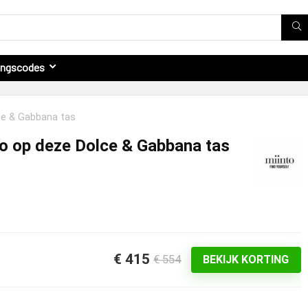
ingscodes
lce & Gabbana tas
to op deze Dolce & Gabbana tas
€ 415
€ 554
BEKIJK KORTING