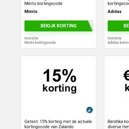
Miinto kortingscode
kortingsco
Miinto
Adidas
BEKIJK KORTING
BE
FASHION
FASHION
Miinto kortingscode
Adidas korti
Getest: 15% korting met de actuele
Bershka ko
kortingscode van Zalando
diverse it