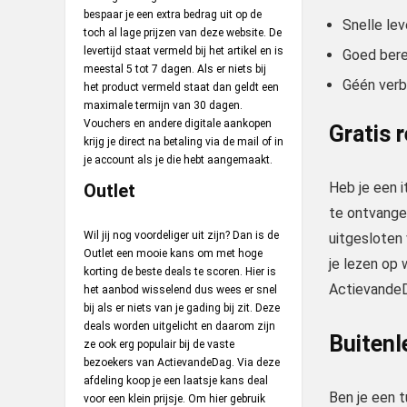
bespaar je een extra bedrag uit op de
Snelle lev
toch al lage prijzen van deze website. De
levertijd staat vermeld bij het artikel en is
Goed bere
meestal 5 tot 7 dagen. Als er niets bij
Géén verb
het product vermeld staat dan geldt een
maximale termijn van 30 dagen.
Vouchers en andere digitale aankopen
Gratis 
krijg je direct na betaling via de mail of in
je account als je die hebt aangemaakt.
Heb je een i
Outlet
te ontvangen
Wil jij nog voordeliger uit zijn? Dan is de
uitgesloten 
Outlet een mooie kans om met hoge
je lezen op 
korting de beste deals te scoren. Hier is
ActievandeD
het aanbod wisselend dus wees er snel
bij als er niets van je gading bij zit. Deze
deals worden uitgelicht en daarom zijn
Buitenl
ze ook erg populair bij de vaste
bezoekers van ActievandeDag. Via deze
afdeling koop je een laatsje kans deal
Ben je een t
voor een klein prijsje. Om hier gebruik