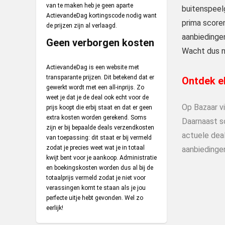
van te maken heb je geen aparte
buitenspeelg
ActievandeDag kortingscode nodig want
prima scoren
de prijzen zijn al verlaagd.
aanbiedingen
Geen verborgen kosten
Wacht dus ni
ActievandeDag is een website met
transparante prijzen. Dit betekend dat er
Ontdek el
gewerkt wordt met een all-inprijs. Zo
weet je dat je de deal ook echt voor de
Op Bazaar v
prijs koopt die erbij staat en dat er geen
extra kosten worden gerekend. Soms
Daarnaast s
zijn er bij bepaalde deals verzendkosten
actuele deal
van toepassing: dit staat er bij vermeld
zodat je precies weet wat je in totaal
aanbiedinge
kwijt bent voor je aankoop. Administratie
en boekingskosten worden dus al bij de
totaalprijs vermeld zodat je niet voor
verassingen komt te staan als je jou
perfecte uitje hebt gevonden. Wel zo
eerlijk!