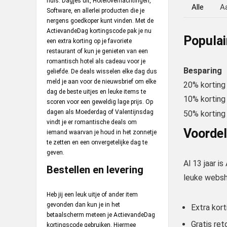
huis. Dagjes uit, Hotelovernachtingen,
Alle
A
Software, en allerlei producten die je
nergens goedkoper kunt vinden. Met de
ActievandeDag kortingscode pak je nu
Populai
een extra korting op je favoriete
restaurant of kun je genieten van een
romantisch hotel als cadeau voor je
Besparing
geliefde. De deals wisselen elke dag dus
meld je aan voor de nieuwsbrief om elke
20% korting
dag de beste uitjes en leuke items te
10% korting
scoren voor een geweldig lage prijs. Op
dagen als Moederdag of Valentijnsdag
50% korting
vindt je er romantische deals om
Voorde
iemand waarvan je houd in het zonnetje
te zetten en een onvergetelijke dag te
geven.
Al 13 jaar i
Bestellen en levering
leuke websho
Heb jij een leuk uitje of ander item
gevonden dan kun je in het
Extra kor
betaalscherm meteen je ActievandeDag
Gratis ret
kortingscode gebruiken. Hiermee