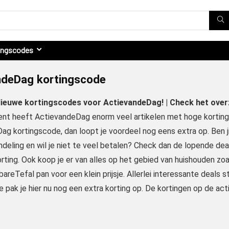
ingscodes
ndeDag kortingscode
 Nieuwe kortingscodes voor ActievandeDag! | Check het ove
nt heeft ActievandeDag enorm veel artikelen met hoge kortingen
g kortingscode, dan loopt je voordeel nog eens extra op. Ben jij
eling en wil je niet te veel betalen? Check dan de lopende deal
rting. Ook koop je er van alles op het gebied van huishouden z
reTefal pan voor een klein prijsje. Allerlei interessante deals 
 pak je hier nu nog een extra korting op. De kortingen op de act